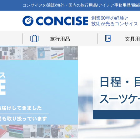
コンサイスの通販/海外・国内の旅行用品/アイデア事務用品/機
創業60年の経験と
技術が光るコンサイス
旅行用品
文具