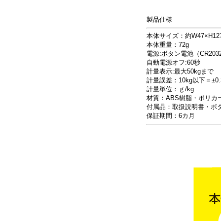
製品仕様
本体サイズ：約W47×H12
本体重量：72g
電源:ボタン電池（CR2032
自動電源オフ:60秒
計量表示:最大50kgまで
計量誤差：10kg以下＝±0.3
計量単位：ｇ/kg
材質：ABS樹脂・ポリカ
付属品：取扱説明書・ボ
保証期間：6カ月