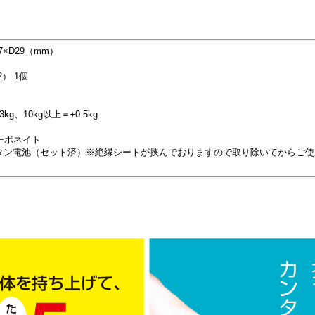
7×D29（mm）
） 1個
kg、10kg以上＝±0.5kg
ーボネイト
タン電池（セット済）※絶縁シートが挟んでおりますので取り除いてからご使