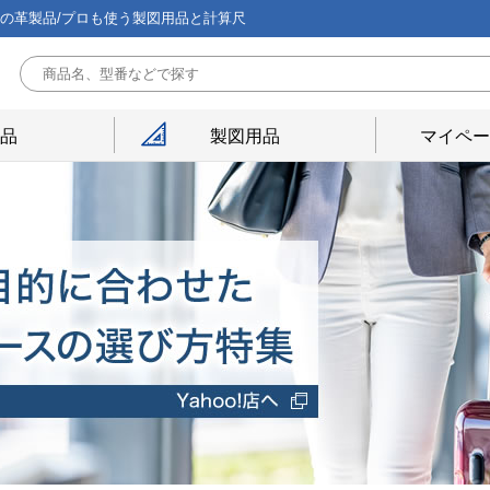
能の革製品/プロも使う製図用品と計算尺
用品
製図用品
マイペー