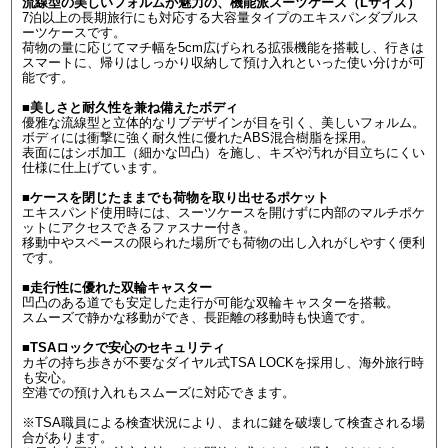
流線型の美しいフォルムが魅力の、機能派スーツケース（Lサイズ）
7泊以上の長期旅行にも対応する大容量タイプのエキスパンダブルス
ーツケースです。
荷物の量に応じてマチ幅を5cm広げられる拡張機能を搭載し、行きは
スマートに、帰りはしっかり収納して預け入れといった使い分けが可
能です。
■美しさと耐久性を兼ね備えたボディ
優雅な流線型と立体的なリブデザインが目を引く、美しいフォルム。
ボディには衝撃に強く耐久性に優れたABS混合樹脂を採用。
表面にはシボ加工（細かな凹凸）を施し、キズや汚れが目立ちにくい
仕様に仕上げています。
■ケースを閉じたままでも荷物を取り出せるポケット
エキスパンド使用時には、スーツケースを開けずに内部のマルチポケ
ットにアクセスできるファスナー付き。
移動中やスペースの限られた場所でも荷物の出し入れがしやすく便利
です。
■走行性に優れた双輪キャスター
凹凸のある道でも安定した走行が可能な双輪キャスターを搭載。
スムーズで静かな移動ができ、長距離の移動時も快適です。
■TSAロックで安心のセキュリティ
カギの持ち歩きが不要なダイヤル式TSA LOCKを採用し、海外旅行時
も安心。
空港での預け入れもスムーズに対応できます。
※TSA職員による検査状況により、まれに鍵を破壊して検査される場
合があります。