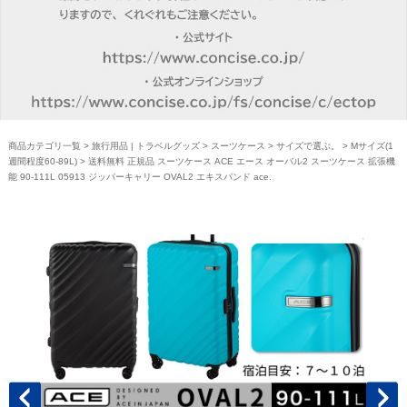
商品カテゴリ一覧
>
旅行用品 | トラベルグッズ
>
スーツケース
>
サイズで選ぶ。
>
Mサイズ(1
週間程度60-89L)
> 送料無料 正規品 スーツケース ACE エース オーバル2 スーツケース 拡張機
能 90-111L 05913 ジッパーキャリー OVAL2 エキスパンド ace.