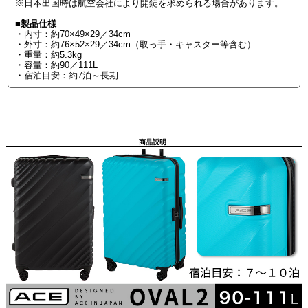
※日本出国時は航空会社により開錠を求められる場合があります。
■製品仕様
・内寸：約70×49×29／34cm
・外寸：約76×52×29／34cm（取っ手・キャスター等含む）
・重量：約5.3kg
・容量：約90／111L
・宿泊目安：約7泊～長期
商品説明