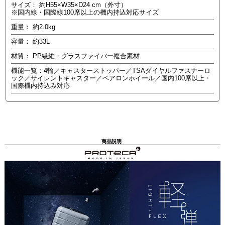
サイズ： 約H55×W35×D24 cm（外寸）
※国内線・国際線100席以上の機内持込対応サイズ
重量： 約2.0kg
容量： 約33L
材質： PP繊維・グラスファイバー複合素材
機能一覧：4輪／キャスターストッパー／TSAダイヤルファスナーロ
ック／サイレントキャスター／ベアロンホイール／国内100席以上・
国際機内持込み対応
商品説明