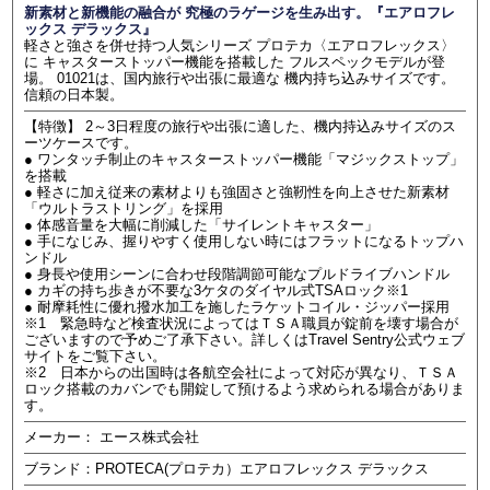
新素材と新機能の融合が 究極のラゲージを生み出す。『エアロフレ
ックス デラックス』
軽さと強さを併せ持つ人気シリーズ プロテカ〈エアロフレックス〉
に キャスターストッパー機能を搭載した フルスペックモデルが登
場。 01021は、国内旅行や出張に最適な 機内持ち込みサイズです。
信頼の日本製。
【特徴】 2～3日程度の旅行や出張に適した、機内持込みサイズのス
ーツケースです。
● ワンタッチ制止のキャスターストッパー機能「マジックストップ」
を搭載
● 軽さに加え従来の素材よりも強固さと強靭性を向上させた新素材
「ウルトラストリング」を採用
● 体感音量を大幅に削減した「サイレントキャスター」
● 手になじみ、握りやすく使用しない時にはフラットになるトップハ
ンドル
● 身長や使用シーンに合わせ段階調節可能なプルドライブハンドル
● カギの持ち歩きが不要な3ケタのダイヤル式TSAロック※1
● 耐摩耗性に優れ撥水加工を施したラケットコイル・ジッパー採用
※1 緊急時など検査状況によってはＴＳＡ職員が錠前を壊す場合が
ございますので予めご了承下さい。詳しくはTravel Sentry公式ウェブ
サイトをご覧下さい。
※2 日本からの出国時は各航空会社によって対応が異なり、ＴＳＡ
ロック搭載のカバンでも開錠して預けるよう求められる場合がありま
す。
メーカー： エース株式会社
ブランド：PROTECA(プロテカ）エアロフレックス デラックス