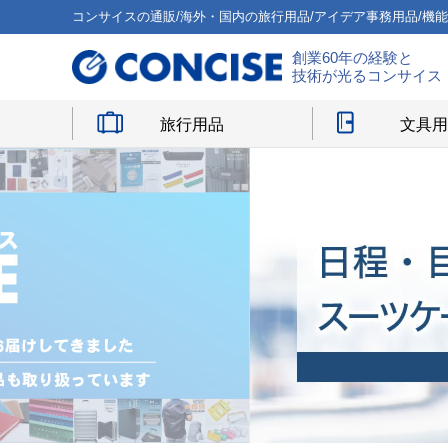
コンサイスの通販/海外・国内の旅行用品/アイデア事務用品/機
創業60年の経験と
技術が光るコンサイス
旅行用品
文具