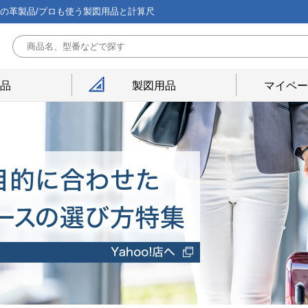
能の革製品/プロも使う製図用品と計算尺
用品
製図用品
マイペー