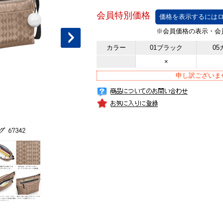
価格を表示するにはロ
カラー
01ブラック
0
×
申し訳ございま