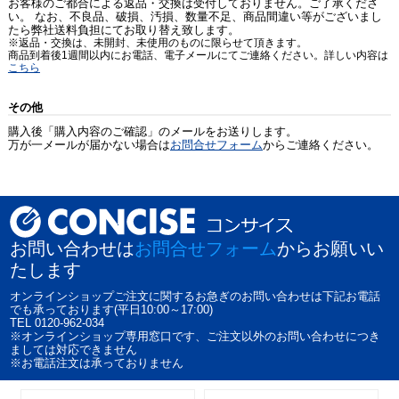
お客様のご都合による返品・交換は受付しておりません。ご了承くださ
い。 なお、不良品、破損、汚損、数量不足、商品間違い等がございまし
たら弊社送料負担にてお取り替え致します。
※返品・交換は、未開封、未使用のものに限らせて頂きます。
商品到着後1週間以内にお電話、電子メールにてご連絡ください。詳しい内容は
こちら
その他
購入後「購入内容のご確認」のメールをお送りします。
万が一メールが届かない場合は
お問合せフォーム
からご連絡ください。
お問い合わせは
お問合せフォーム
からお願いい
たします
オンラインショップご注文に関するお急ぎのお問い合わせは下記お電話
でも承っております(平日10:00～17:00)
TEL 0120-962-034
※オンラインショップ専用窓口です、ご注文以外のお問い合わせにつき
ましては対応できません
※お電話注文は承っておりません