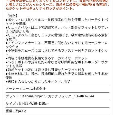
「女性が幸せになるリュック」をコンセプトに、背負った時の快適さ
と美しさにこだわったシリーズ。街歩きに必要な小物が収まる充実し
たポケットやセキュリティロックがポイント。
【特徴】
●ポケットには抗ウイルス・抗菌加工の生地を使用したバーテクトポ
ケットを搭載
●リュックベルトは上下で調節でき、パット部分がフィットしやすい
よう調節が可能
●リュックベルト裏とリュックの背面には、吸水速乾機能のある素材
を使用。
●メインファスナーには、不用意に開かないようにするセーフティロ
ック付き
●小物類をスムーズに出し入れできるファスナー付きフロントポケッ
ト
●内装に小物雑貨を収納できるオーガナイザーポケット
●ペットボトルや折りたたみ傘などが収納可能なボトルホルダーポケ
ットを搭載
●前ポケット内装には取り外し可能なキーフック付き
●本体素材には、撥水、撥油機能に優れたテフロ加工を施した生地を
使用
●腕にも入るしっかりとした革ハンドル付き
メーカー：エース株式会社
ブランド：Kanana project／カナナリュック PJ1-4th 67644
サイズ：約H28×W29×D10cm
重量：約490g