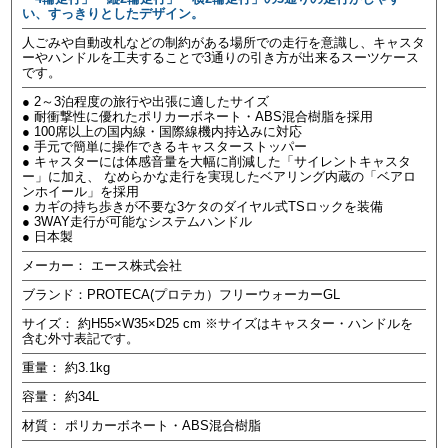
い、すっきりとしたデザイン。
人ごみや自動改札などの制約がある場所での走行を意識し、キャスタ
ーやハンドルを工夫することで3通りの引き方が出来るスーツケース
です。
● 2～3泊程度の旅行や出張に適したサイズ
● 耐衝撃性に優れたポリカーボネート・ABS混合樹脂を採用
● 100席以上の国内線・国際線機内持込みに対応
● 手元で簡単に操作できるキャスターストッパー
● キャスターには体感音量を大幅に削減した「サイレントキャスタ
ー」に加え、 なめらかな走行を実現したベアリング内蔵の「ベアロ
ンホイール」を採用
● カギの持ち歩きが不要な3ケタのダイヤル式TSロックを装備
● 3WAY走行が可能なシステムハンドル
● 日本製
メーカー： エース株式会社
ブランド：PROTECA(プロテカ）フリーウォーカーGL
サイズ： 約H55×W35×D25 cm ※サイズはキャスター・ハンドルを
含む外寸表記です。
重量： 約3.1kg
容量： 約34L
材質： ポリカーボネート・ABS混合樹脂