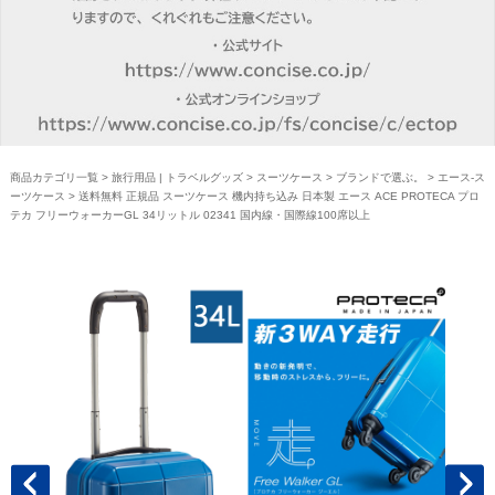
商品カテゴリ一覧
>
旅行用品 | トラベルグッズ
>
スーツケース
>
ブランドで選ぶ。
>
エース-ス
ーツケース
> 送料無料 正規品 スーツケース 機内持ち込み 日本製 エース ACE PROTECA プロ
テカ フリーウォーカーGL 34リットル 02341 国内線・国際線100席以上