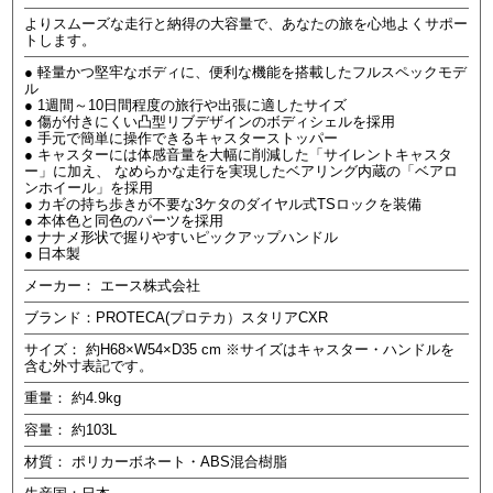
よりスムーズな走行と納得の大容量で、あなたの旅を心地よくサポー
トします。
● 軽量かつ堅牢なボディに、便利な機能を搭載したフルスペックモデ
ル
● 1週間～10日間程度の旅行や出張に適したサイズ
● 傷が付きにくい凸型リブデザインのボディシェルを採用
● 手元で簡単に操作できるキャスターストッパー
● キャスターには体感音量を大幅に削減した「サイレントキャスタ
ー」に加え、 なめらかな走行を実現したベアリング内蔵の「ベアロ
ンホイール」を採用
● カギの持ち歩きが不要な3ケタのダイヤル式TSロックを装備
● 本体色と同色のパーツを採用
● ナナメ形状で握りやすいピックアップハンドル
● 日本製
メーカー： エース株式会社
ブランド：PROTECA(プロテカ）スタリアCXR
サイズ： 約H68×W54×D35 cm ※サイズはキャスター・ハンドルを
含む外寸表記です。
重量： 約4.9kg
容量： 約103L
材質： ポリカーボネート・ABS混合樹脂