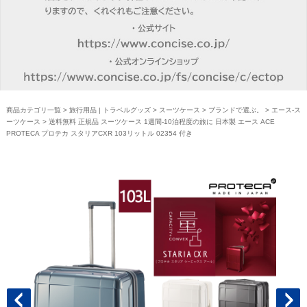
商品カテゴリ一覧
>
旅行用品 | トラベルグッズ
>
スーツケース
>
ブランドで選ぶ。
>
エース-ス
ーツケース
> 送料無料 正規品 スーツケース 1週間-10泊程度の旅に 日本製 エース ACE
PROTECA プロテカ スタリアCXR 103リットル 02354 付き