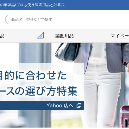
能の革製品/プロも使う製図用品と計算尺
用品
製図用品
マイペー