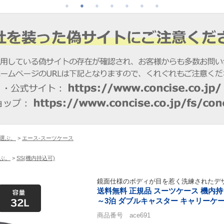
選ぶ。
>
エース-スーツケース
ぶ。
>
SS(機内持込可)
鏡面仕様のボディが目を惹く洗練されたデ
送料無料 正規品 スーツケース 機内持ち込み
～3泊 ダブルキャスター キャリーケース
商品番号 ace691