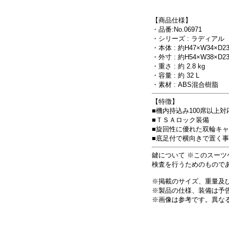
【商品仕様】
・品番:No.06971
・シリーズ : ラディアル
・本体 : 約H47×W34×D2
・外寸 : 約H54×W38×D2
・重さ : 約 2.8 kg
・容量 : 約 32 L
・素材 : ABS混合樹脂
【特徴】
■機内持込み100席以上対
■ＴＳＡロック装備
■旋回性に優れた双輪キ
■底足付で横向きで置く
鍵について ※このスーツ
検査を行うためのもので
※掲載のサイズ、重量及び
※製品の仕様、装備は予
※画像は参考です。異な