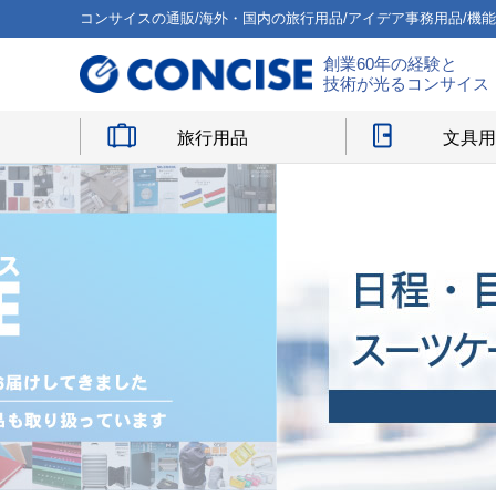
コンサイスの通販/海外・国内の旅行用品/アイデア事務用品/機
創業60年の経験と
技術が光るコンサイス
旅行用品
文具