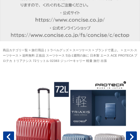
商品カテゴリ一覧
>
旅行用品 | トラベルグッズ
>
スーツケース
>
ブランドで選ぶ。
>
エース-ス
ーツケース
> 送料無料 正規品 スーツケース 5泊-1週間の旅に 日本製 エース ACE PROTECA プ
ロテカ トリアクシス 72リットル 02383 ジッパーキャリー 軽量 旅行 出張