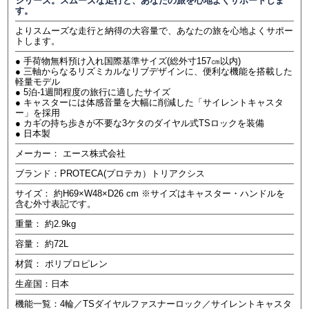
シリーズ。スムーズな走行と、あなたの旅を心地よくサポートしま
す。
よりスムーズな走行と納得の大容量で、あなたの旅を心地よくサポー
トします。
● 手荷物無料預け入れ国際基準サイズ(総外寸157㎝以内)
● 三軸からなるリズミカルなリブデザインに、便利な機能を搭載した
軽量モデル
● 5泊-1週間程度の旅行に適したサイズ
● キャスターには体感音量を大幅に削減した「サイレントキャスタ
ー」を採用
● カギの持ち歩きが不要な3ケタのダイヤル式TSロックを装備
● 日本製
メーカー： エース株式会社
ブランド：PROTECA(プロテカ）トリアクシス
サイズ： 約H69×W48×D26 cm ※サイズはキャスター・ハンドルを
含む外寸表記です。
重量： 約2.9kg
容量： 約72L
材質： ポリプロピレン
生産国：日本
機能一覧：4輪／TSダイヤルファスナーロック／サイレントキャスタ