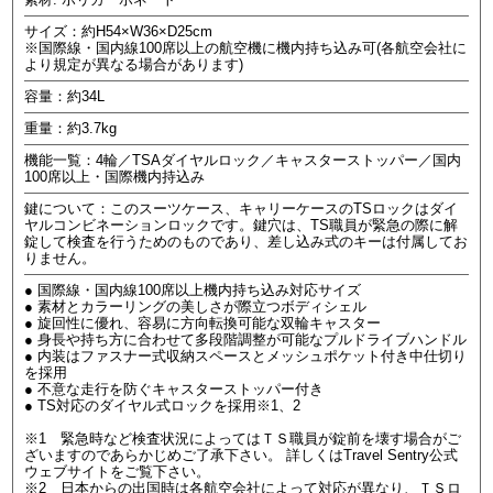
サイズ：約H54×W36×D25cm
※国際線・国内線100席以上の航空機に機内持ち込み可(各航空会社に
より規定が異なる場合があります)
容量：約34L
重量：約3.7kg
機能一覧：4輪／TSAダイヤルロック／キャスターストッパー／国内
100席以上・国際機内持込み
鍵について：このスーツケース、キャリーケースのTSロックはダイ
ヤルコンビネーションロックです。鍵穴は、TS職員が緊急の際に解
錠して検査を行うためのものであり、差し込み式のキーは付属してお
りません。
● 国際線・国内線100席以上機内持ち込み対応サイズ
● 素材とカラーリングの美しさが際立つボディシェル
● 旋回性に優れ、容易に方向転換可能な双輪キャスター
● 身長や持ち方に合わせて多段階調整が可能なプルドライブハンドル
● 内装はファスナー式収納スペースとメッシュポケット付き中仕切り
を採用
● 不意な走行を防ぐキャスターストッパー付き
● TS対応のダイヤル式ロックを採用※1、2
※1 緊急時など検査状況によってはＴＳ職員が錠前を壊す場合がご
ざいますのであらかじめご了承下さい。 詳しくはTravel Sentry公式
ウェブサイトをご覧下さい。
※2 日本からの出国時は各航空会社によって対応が異なり、ＴＳロ