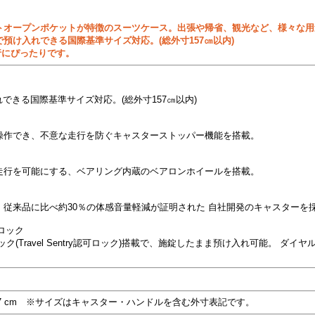
トオープンポケットが特徴のスーツケース。出張や帰省、観光など、様々な用
預け入れできる国際基準サイズ対応。(総外寸157㎝以内)
旅行にぴったりです。
れできる国際基準サイズ対応。(総外寸157㎝以内)
操作でき、不意な走行を防ぐキャスターストッパー機能を搭載。
走行を可能にする、ベアリング内蔵のベアロンホイールを搭載。
従来品に比べ約30％の体感音量軽減が証明された 自社開発のキャスターを
ロック
ク(Travel Sentry認可ロック)搭載で、施錠したまま預け入れ可能。 ダ
D27 cm ※サイズはキャスター・ハンドルを含む外寸表記です。