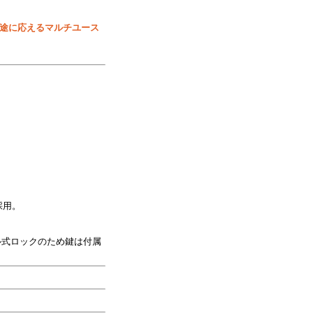
途に応えるマルチユース
採用。
イヤル式ロックのため鍵は付属