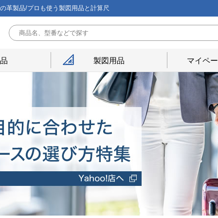
能の革製品/プロも使う製図用品と計算尺
用品
製図用品
マイペー