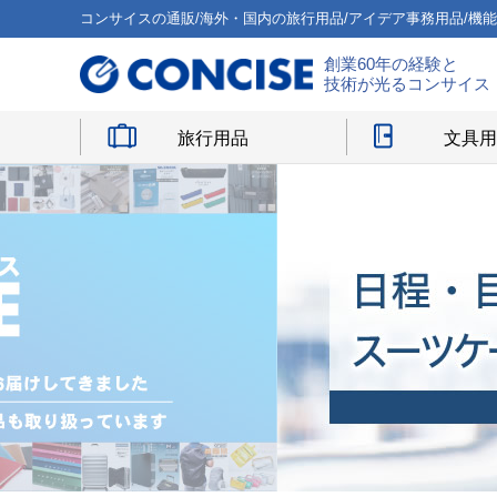
コンサイスの通販/海外・国内の旅行用品/アイデア事務用品/機
創業60年の経験と
技術が光るコンサイス
旅行用品
文具