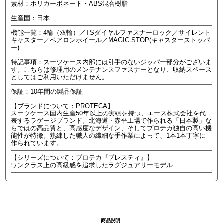
素材：ポリカーボネート・ABS混合樹脂
生産国：日本
機能一覧：4輪（双輪）／TSダイヤルファスナーロック／サイレント
キャスター／ベアロンホイール／MAGIC STOP(キャスターストッパ
ー)
特記事項：スーツケース内部には引手のないジッパー部分がございま
す。こちらは修理用のメンテナンスファスナーとなり、収納スペース
としてはご利用いただけません。
保証：10年間の製品保証
【ブランドについて：PROTECA】
スーツケース国内生産50年以上の実績を持つ、エース株式会社を代
表するラゲージブランド。北海道・赤平工場で作られる「日本製」な
らではの高品質と、高感度なデザイン、そしてプロテカ独自の高い機
能性が特徴。熟練した職人の繊細な手作業によって、1本1本丁寧に
作られています。
【シリーズについて：プロテカ『プレスティ』】
ワンクラス上の高級感を追求したラグジュアリーモデル
商品説明