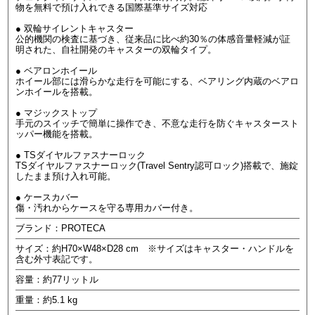
物を無料で預け入れできる国際基準サイズ対応
● 双輪サイレントキャスター
公的機関の検査に基づき、従来品に比べ約30％の体感音量軽減が証
明された、自社開発のキャスターの双輪タイプ。
● ベアロンホイール
ホイール部には滑らかな走行を可能にする、ベアリング内蔵のベアロ
ンホイールを搭載。
● マジックストップ
手元のスイッチで簡単に操作でき、不意な走行を防ぐキャスタースト
ッパー機能を搭載。
● TSダイヤルファスナーロック
TSダイヤルファスナーロック(Travel Sentry認可ロック)搭載で、施錠
したまま預け入れ可能。
● ケースカバー
傷・汚れからケースを守る専用カバー付き。
ブランド：PROTECA
サイズ：約H70×W48×D28 cm ※サイズはキャスター・ハンドルを
含む外寸表記です。
容量：約77リットル
重量：約5.1 kg