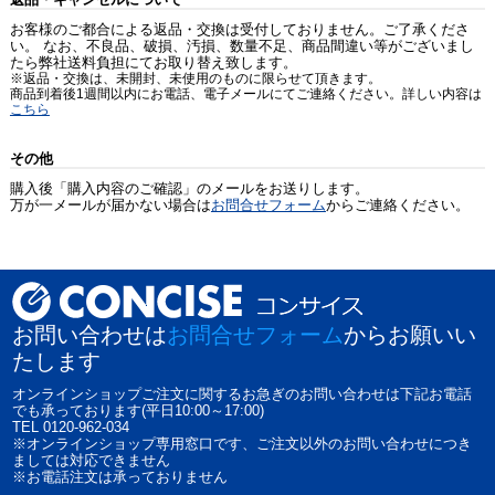
お客様のご都合による返品・交換は受付しておりません。ご了承くださ
い。 なお、不良品、破損、汚損、数量不足、商品間違い等がございまし
たら弊社送料負担にてお取り替え致します。
※返品・交換は、未開封、未使用のものに限らせて頂きます。
商品到着後1週間以内にお電話、電子メールにてご連絡ください。詳しい内容は
こちら
その他
購入後「購入内容のご確認」のメールをお送りします。
万が一メールが届かない場合は
お問合せフォーム
からご連絡ください。
お問い合わせは
お問合せフォーム
からお願いい
たします
オンラインショップご注文に関するお急ぎのお問い合わせは下記お電話
でも承っております(平日10:00～17:00)
TEL 0120-962-034
※オンラインショップ専用窓口です、ご注文以外のお問い合わせにつき
ましては対応できません
※お電話注文は承っておりません