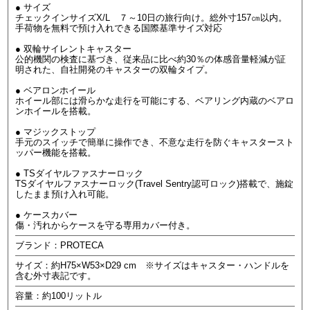
● サイズ
チェックインサイズX/L ７～10日の旅行向け。総外寸157㎝以内。
手荷物を無料で預け入れできる国際基準サイズ対応
● 双輪サイレントキャスター
公的機関の検査に基づき、従来品に比べ約30％の体感音量軽減が証
明された、自社開発のキャスターの双輪タイプ。
● ベアロンホイール
ホイール部には滑らかな走行を可能にする、ベアリング内蔵のベアロ
ンホイールを搭載。
● マジックストップ
手元のスイッチで簡単に操作でき、不意な走行を防ぐキャスタースト
ッパー機能を搭載。
● TSダイヤルファスナーロック
TSダイヤルファスナーロック(Travel Sentry認可ロック)搭載で、施錠
したまま預け入れ可能。
● ケースカバー
傷・汚れからケースを守る専用カバー付き。
ブランド：PROTECA
サイズ：約H75×W53×D29 cm ※サイズはキャスター・ハンドルを
含む外寸表記です。
容量：約100リットル