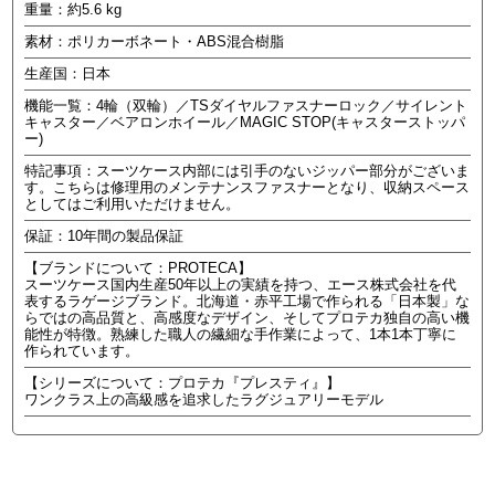
重量：約5.6 kg
素材：ポリカーボネート・ABS混合樹脂
生産国：日本
機能一覧：4輪（双輪）／TSダイヤルファスナーロック／サイレント
キャスター／ベアロンホイール／MAGIC STOP(キャスターストッパ
ー)
特記事項：スーツケース内部には引手のないジッパー部分がございま
す。こちらは修理用のメンテナンスファスナーとなり、収納スペース
としてはご利用いただけません。
保証：10年間の製品保証
【ブランドについて：PROTECA】
スーツケース国内生産50年以上の実績を持つ、エース株式会社を代
表するラゲージブランド。北海道・赤平工場で作られる「日本製」な
らではの高品質と、高感度なデザイン、そしてプロテカ独自の高い機
能性が特徴。熟練した職人の繊細な手作業によって、1本1本丁寧に
作られています。
【シリーズについて：プロテカ『プレスティ』】
ワンクラス上の高級感を追求したラグジュアリーモデル