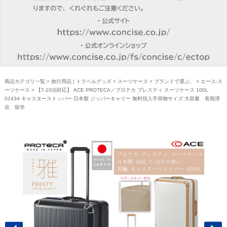
商品カテゴリ一覧
>
旅行用品 | トラベルグッズ
>
スーツケース
>
ブランドで選ぶ。
>
エース-ス
ーツケース
> 【7-10泊対応】 ACE PROTECA／プロテカ プレスティ スーツケース 100L
02434 キャスターストッパー 日本製 ジッパーキャリー 無料預入手荷物サイズ 大容量 長期滞
在 留学