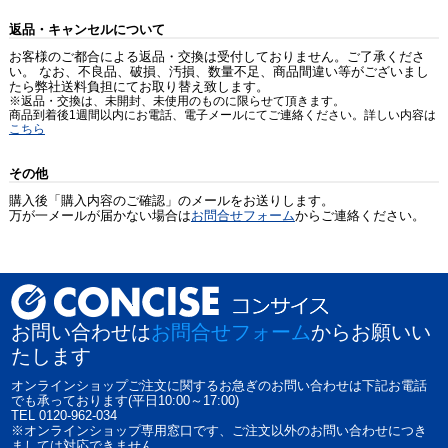
返品・キャンセルについて
お客様のご都合による返品・交換は受付しておりません。ご了承くださ
い。 なお、不良品、破損、汚損、数量不足、商品間違い等がございまし
たら弊社送料負担にてお取り替え致します。
※返品・交換は、未開封、未使用のものに限らせて頂きます。
商品到着後1週間以内にお電話、電子メールにてご連絡ください。詳しい内容は
こちら
その他
購入後「購入内容のご確認」のメールをお送りします。
万が一メールが届かない場合は
お問合せフォーム
からご連絡ください。
お問い合わせは
お問合せフォーム
からお願いい
たします
オンラインショップご注文に関するお急ぎのお問い合わせは下記お電話
でも承っております(平日10:00～17:00)
TEL 0120-962-034
※オンラインショップ専用窓口です、ご注文以外のお問い合わせにつき
ましては対応できません