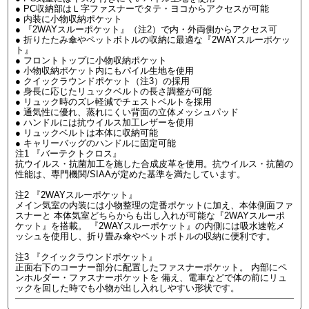
● PC収納部はＬ字ファスナーでタテ・ヨコからアクセスが可能
● 内装に小物収納ポケット
● 『2WAYスルーポケット』（注2）で内・外両側からアクセス可
● 折りたたみ傘やペットボトルの収納に最適な『2WAYスルーポケッ
ト』
● フロントトップに小物収納ポケット
● 小物収納ポケット内にもパイル生地を使用
● クイックラウンドポケット（注3）の採用
● 身長に応じたリュックベルトの長さ調整が可能
● リュック時のズレ軽減でチェストベルトを採用
● 通気性に優れ、蒸れにくい背面の立体メッシュパッド
● ハンドルには抗ウイルス加工レザーを使用
● リュックベルトは本体に収納可能
● キャリーバッグのハンドルに固定可能
注1 『バーテクトクロス』
抗ウイルス・抗菌加工を施した合成皮革を使用。抗ウイルス・抗菌の
性能は、専門機関/SIAAが定めた基準を満たしています。
注2 『2WAYスルーポケット』
メイン気室の内装には小物整理の定番ポケットに加え、本体側面ファ
スナーと 本体気室どちらからも出し入れが可能な『2WAYスルーポ
ケット』を搭載。 『2WAYスルーポケット』の内側には吸水速乾メ
ッシュを使用し、折り畳み傘やペットボトルの収納に便利です。
注3 『クイックラウンドポケット』
正面右下のコーナー部分に配置したファスナーポケット。 内部にペ
ンホルダー・ファスナーポケットを 備え、電車などで体の前にリュ
ックを回した時でも小物が出し入れしやすい形状です。