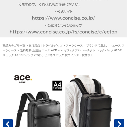
商品カテゴリ一覧
>
旅行用品 | トラベルグッズ
>
スーツケース
>
ブランドで選ぶ。
>
エース-ス
ーツケース
> 送料無料 正規品 エース ACE ace.ガジェタブル バーテクト バックパック 67541
リュック A4 13.3インチPC対応 ビジネスバッグ 抗ウイルス・抗菌加工