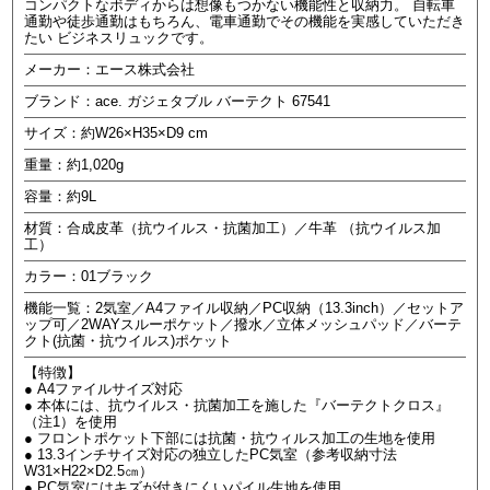
コンパクトなボディからは想像もつかない機能性と収納力。 自転車
通勤や徒歩通勤はもちろん、電車通勤でその機能を実感していただき
たい ビジネスリュックです。
メーカー：エース株式会社
ブランド：ace. ガジェタブル バーテクト 67541
サイズ：約W26×H35×D9 cm
重量：約1,020g
容量：約9L
材質：合成皮革（抗ウイルス・抗菌加工）／牛革 （抗ウイルス加
工）
カラー：01ブラック
機能一覧：2気室／A4ファイル収納／PC収納（13.3inch）／セットア
ップ可／2WAYスルーポケット／撥水／立体メッシュパッド／バーテ
クト(抗菌・抗ウイルス)ポケット
【特徴】
● A4ファイルサイズ対応
● 本体には、抗ウイルス・抗菌加工を施した『バーテクトクロス』
（注1）を使用
● フロントポケット下部には抗菌・抗ウィルス加工の生地を使用
● 13.3インチサイズ対応の独立したPC気室（参考収納寸法
W31×H22×D2.5㎝）
● PC気室にはキズが付きにくいパイル生地を使用