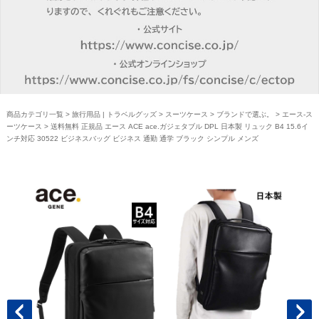
商品カテゴリ一覧
>
旅行用品 | トラベルグッズ
>
スーツケース
>
ブランドで選ぶ。
>
エース-ス
ーツケース
> 送料無料 正規品 エース ACE ace.ガジェタブル DPL 日本製 リュック B4 15.6イ
ンチ対応 30522 ビジネスバッグ ビジネス 通勤 通学 ブラック シンプル メンズ