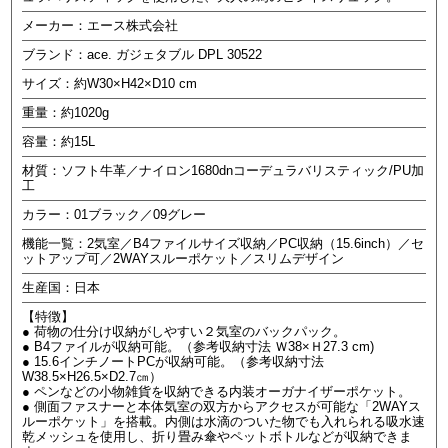
メーカー：エース株式会社
ブランド：ace. ガジェタブル DPL 30522
サイズ：約W30×H42×D10 cm
重量：約1020g
容量：約15L
材質：ソフト牛革／ナイロン1680dnコーデュラバリスティック/PU加
工
カラー：01ブラック／09グレー
機能一覧：2気室／B4ファイルサイズ収納／PC収納（15.6inch）／セ
ットアップ可／2WAYスルーポケット／スリムデザイン
生産国：日本
【特徴】
● 荷物の仕分け収納がしやすい２気室のバックパック。
● B4ファイルが収納可能。（参考収納寸法 Ｗ38×Ｈ27.3 cm)
● 15.6インチノートPCが収納可能。（参考収納寸法
W38.5×H26.5×D2.7㎝）
● ペンなどの小物雑貨を収納できる内装オーガナイザーポケット。
● 側面ファスナーと本体気室の双方からアクセスが可能な「2WAYス
ルーポケット」を搭載。内側は水滴のついた物でも入れられる吸水速
乾メッシュを使用し、折り畳み傘やペットボトルなどが収納できま