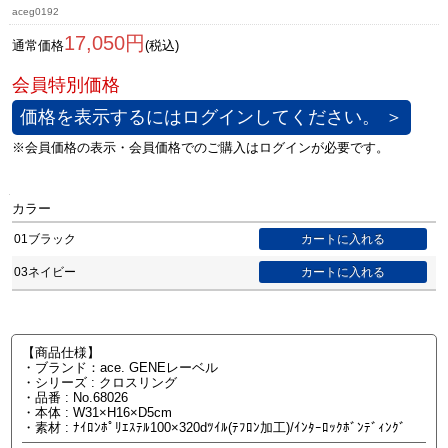
aceg0192
17,050円
通常価格
(税込)
価格を表示するにはログインしてください。 ＞
カラー
01ブラック
03ネイビー
【商品仕様】
・ブランド：ace. GENEレーベル
・シリーズ : クロスリング
・品番 : No.68026
・本体 : W31×H16×D5cm
・素材 : ﾅｲﾛﾝﾎﾟﾘｴｽﾃﾙ100×320dﾂｲﾙ(ﾃﾌﾛﾝ加工)/ｲﾝﾀｰﾛｯｸﾎﾞﾝﾃﾞｨﾝｸﾞ