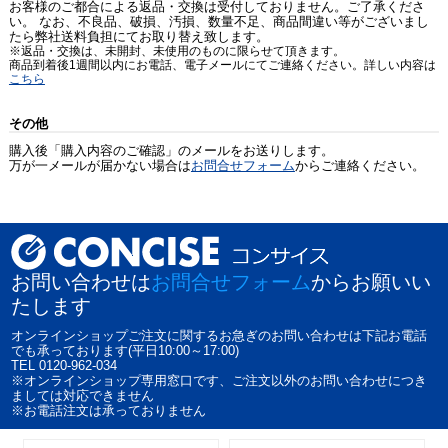
お客様のご都合による返品・交換は受付しておりません。ご了承くださ
い。 なお、不良品、破損、汚損、数量不足、商品間違い等がございまし
たら弊社送料負担にてお取り替え致します。
※返品・交換は、未開封、未使用のものに限らせて頂きます。
商品到着後1週間以内にお電話、電子メールにてご連絡ください。詳しい内容は
こちら
その他
購入後「購入内容のご確認」のメールをお送りします。
万が一メールが届かない場合は
お問合せフォーム
からご連絡ください。
お問い合わせは
お問合せフォーム
からお願いい
たします
オンラインショップご注文に関するお急ぎのお問い合わせは下記お電話
でも承っております(平日10:00～17:00)
TEL 0120-962-034
※オンラインショップ専用窓口です、ご注文以外のお問い合わせにつき
ましては対応できません
※お電話注文は承っておりません