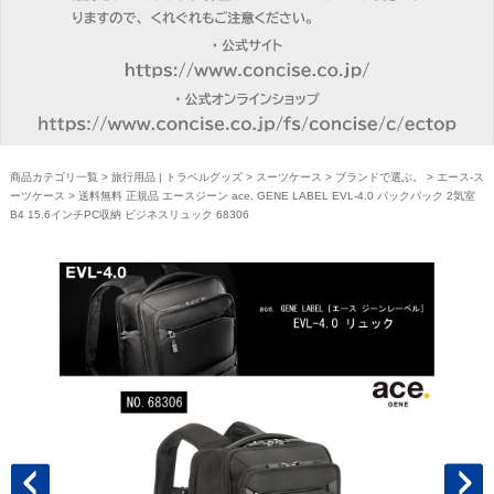
商品カテゴリ一覧
>
旅行用品 | トラベルグッズ
>
スーツケース
>
ブランドで選ぶ。
>
エース-ス
ーツケース
> 送料無料 正規品 エースジーン ace. GENE LABEL EVL-4.0 バックパック 2気室
B4 15.6インチPC収納 ビジネスリュック 68306