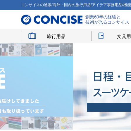
コンサイスの通販/海外・国内の旅行用品/アイデア事務用品/機
創業60年の経験と
技術が光るコンサイス
旅行用品
文具