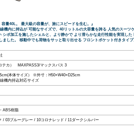
容量40L。 最大級の容量が、旅にスピードを生む。』
内線機内に持込が 可能なサイズで、40リットルの大容量を誇る 人気のスーツ
 シボ加工を施したシェルと、より静かで より滑らかな走行性能を実現した
しました。 移動中でも荷物をサッと取り出せる フロントポケット付きタイプ。
社
ロテカ） MAXPASS3/マックスパス 3
25cm(本体サイズ） ※外寸：H50×W40×D25cm
際線機内持込対応サイズ
・ABS樹脂
/ 03ブルーグレー / 10コロナレッド / 11ダークシルバー