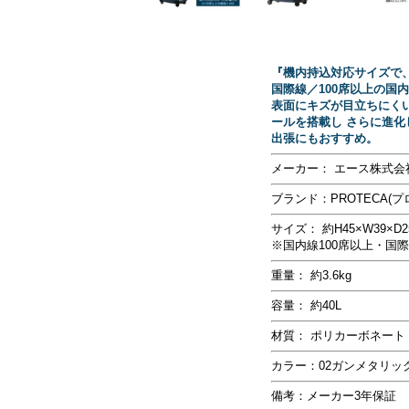
『機内持込対応サイズで、
国際線／100席以上の国
表面にキズが目立ちにくい
ールを搭載し さらに進化
出張にもおすすめ。
メーカー： エース株式会
ブランド：PROTECA(プ
サイズ： 約H45×W39×D
※国内線100席以上・国
重量： 約3.6kg
容量： 約40L
材質： ポリカーボネート
カラー：02ガンメタリック 
備考：メーカー3年保証