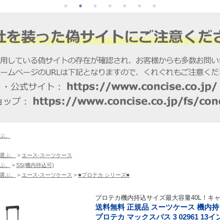
ぶ。
選ぶ。
>
エース-スーツケース
ぶ。
>
SS(機内持込可)
選ぶ。
>
エース-スーツケース
>
■プロテカ シリーズ■
プロテカ機内持込サイズ最大容量40L！キ
送料無料 正規品 スーツケース 機内持ち込
プロテカ マックスパス 3 02961 13