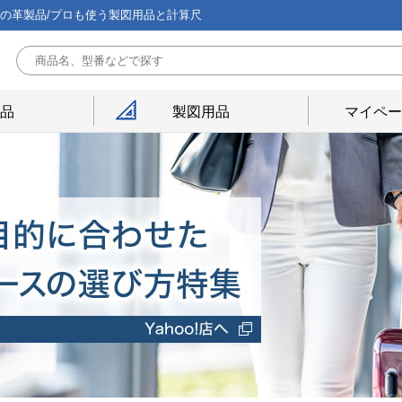
能の革製品/プロも使う製図用品と計算尺
用品
製図用品
マイペー