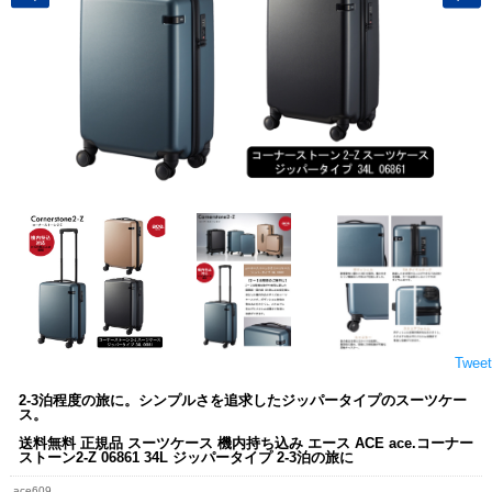
Tweet
2-3泊程度の旅に。シンプルさを追求したジッパータイプのスーツケー
ス。
送料無料 正規品 スーツケース 機内持ち込み エース ACE ace.コーナー
ストーン2-Z 06861 34L ジッパータイプ 2-3泊の旅に
ace609