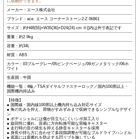
に収納ができます。
メーカー：エース株式会社
ブランド：ace. エース コーナーストーン2-Z 06861
サイズ：約H48(55)×W35(36)×D24(24) cm ※()内は外寸表記です
重量：約2.9kg
容量：約34L
材質：ABS
カラー：03ブルーグレー/05ピンクベージュ/09ガンメタリック/06ホ
ワイト
生産国：中国
機能一覧：4輪／TSAダイヤルファスナーロック／国内100席以上・
国際機内持込み
【特徴】
● 国際線・国内線100席以上機内持ち込み対応サイズ
● 角の丸みを抑え、荷物がすみずみまで収納できるシンプルなデザイ
ン
● ボディシェルには傷が目立ちにくいシボ加工入り
● 旋回性に優れ、容易に方向転換可能な双輪キャスター
● 走行時の音の発生を抑える静音キャスターを採用
● 身長や持ち方に合わせて多段階調整が可能なプルドライブハンドル
● 底面には底擦れを防止する凹リブを施している