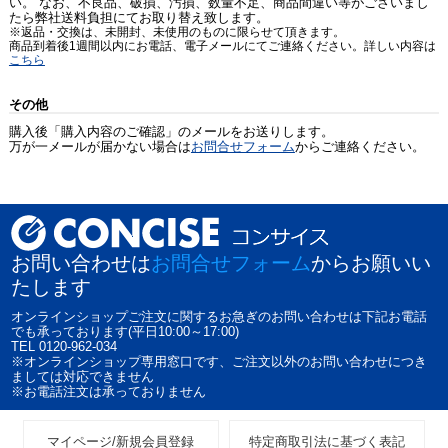
い。 なお、不良品、破損、汚損、数量不足、商品間違い等がございまし
たら弊社送料負担にてお取り替え致します。
※返品・交換は、未開封、未使用のものに限らせて頂きます。
商品到着後1週間以内にお電話、電子メールにてご連絡ください。詳しい内容は
こちら
その他
購入後「購入内容のご確認」のメールをお送りします。
万が一メールが届かない場合は
お問合せフォーム
からご連絡ください。
お問い合わせは
お問合せフォーム
からお願いい
たします
オンラインショップご注文に関するお急ぎのお問い合わせは下記お電話
でも承っております(平日10:00～17:00)
TEL 0120-962-034
※オンラインショップ専用窓口です、ご注文以外のお問い合わせにつき
ましては対応できません
※お電話注文は承っておりません
マイページ/新規会員登録
特定商取引法に基づく表記