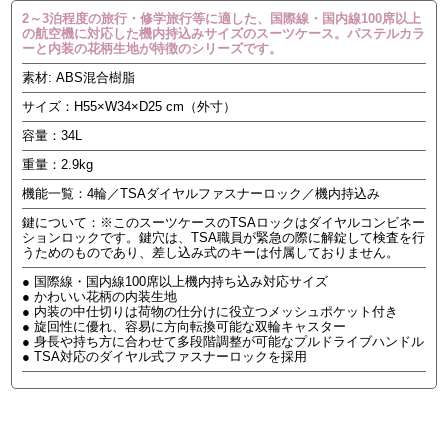
2～3泊程度の旅行・修学旅行等に適した、国際線・国内線100席以上
の航空機に対応した機内持込みサイズのスーツケース。パステルカラ
ーと内装の花柄生地が特徴のシリーズです。
素材: ABS混合樹脂
サイズ：H55×W34×D25 cm（外寸）
容量：34L
重量：2.9kg
機能一覧：4輪／TSAダイヤルファスナーロック／機内持込み
鍵について：※このスーツケースのTSAロックはダイヤルコンビネー
ションロックです。鍵穴は、TSA職員が緊急の際に解錠して検査を行
うためのものであり、差し込み式のキーは付属しておりません。
● 国際線・国内線100席以上機内持ち込み対応サイズ
● かわいい花柄の内装生地
● 内装の中仕切りは荷物の仕分けに役立つメッシュポケット付き
● 旋回性に優れ、容易に方向転換可能な双輪キャスター
● 身長や持ち方に合わせて多段階調整が可能なプルドライブハンドル
● TSA対応のダイヤル式ファスナーロックを採用