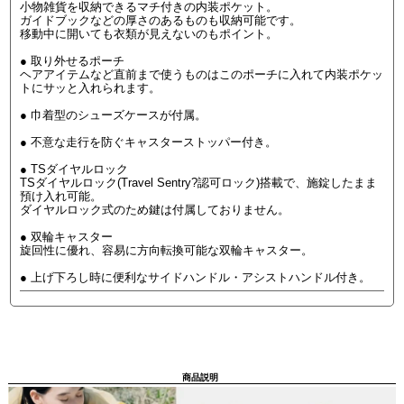
小物雑貨を収納できるマチ付きの内装ポケット。
ガイドブックなどの厚さのあるものも収納可能です。
移動中に開いても衣類が見えないのもポイント。
● 取り外せるポーチ
ヘアアイテムなど直前まで使うものはこのポーチに入れて内装ポケッ
トにサッと入れられます。
● 巾着型のシューズケースが付属。
● 不意な走行を防ぐキャスターストッパー付き。
● TSダイヤルロック
TSダイヤルロック(Travel Sentry?認可ロック)搭載で、施錠したまま
預け入れ可能。
ダイヤルロック式のため鍵は付属しておりません。
● 双輪キャスター
旋回性に優れ、容易に方向転換可能な双輪キャスター。
● 上げ下ろし時に便利なサイドハンドル・アシストハンドル付き。
商品説明