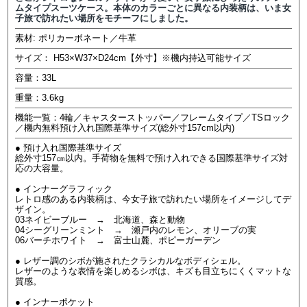
ムタイプスーツケース。本体のカラーごとに異なる内装柄は、いま女
子旅で訪れたい場所をモチーフにしました。
素材: ポリカーボネート／牛革
サイズ： H53×W37×D24cm【外寸】※機内持込可能サイズ
容量：33L
重量：3.6kg
機能一覧：4輪／キャスターストッパー／フレームタイプ／TSロック
／機内無料預け入れ国際基準サイズ(総外寸157cm以内)
● 預け入れ国際基準サイズ
総外寸157㎝以内。手荷物を無料で預け入れできる国際基準サイズ対
応の大容量。
● インナーグラフィック
レトロ感のある内装柄は、今女子旅で訪れたい場所をイメージしてデ
ザイン。
03ネイビーブルー → 北海道、森と動物
04シーグリーンミント → 瀬戸内のレモン、オリーブの実
06バーチホワイト → 富士山麓、ポピーガーデン
● レザー調のシボが施されたクラシカルなボディシェル。
レザーのような表情を楽しめるシボは、キズも目立ちにくくマットな
質感。
● インナーポケット