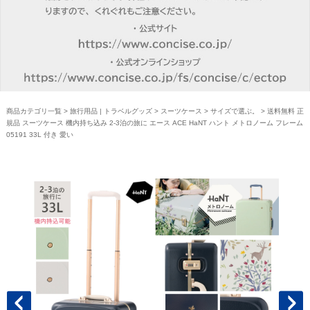
商品カテゴリ一覧
>
旅行用品 | トラベルグッズ
>
スーツケース
>
サイズで選ぶ。
> 送料無料 正
規品 スーツケース 機内持ち込み 2-3泊の旅に エース ACE HaNT ハント メトロノーム フレーム
05191 33L 付き 愛い