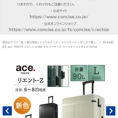
商品カテゴリ一覧
>
旅行用品 | トラベルグッズ
>
スーツケース
>
サイズで選ぶ。
> 【6-8泊対
応】ace. TOKYO リエント-Z 90L キャリーケース スーツケース Lサイズ 05763