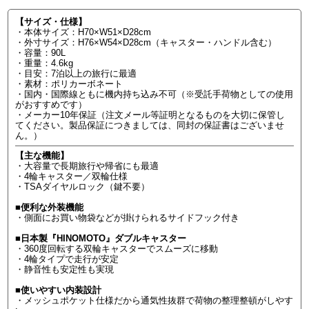
【サイズ・仕様】
・本体サイズ：H70×W51×D28cm
・外寸サイズ：H76×W54×D28cm（キャスター・ハンドル含む）
・容量：90L
・重量：4.6kg
・目安：7泊以上の旅行に最適
・素材：ポリカーボネート
・国内・国際線ともに機内持ち込み不可（※受託手荷物としての使用
がおすすめです）
・メーカー10年保証（注文メール等証明となるものを大切に保管し
てください。製品保証につきましては、同封の保証書はございませ
ん。）
【主な機能】
・大容量で長期旅行や帰省にも最適
・4輪キャスター／双輪仕様
・TSAダイヤルロック（鍵不要）
■便利な外装機能
・側面にお買い物袋などが掛けられるサイドフック付き
■日本製『HINOMOTO』ダブルキャスター
・360度回転する双輪キャスターでスムーズに移動
・4輪タイプで走行が安定
・静音性も安定性も実現
■使いやすい内装設計
・メッシュポケット仕様だから通気性抜群で荷物の整理整頓がしやす