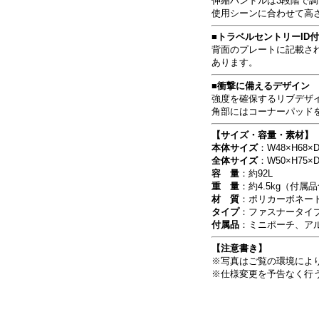
伸縮ハンドルは3段階で
使用シーンに合わせて高
■トラベルセントリーID
背面のプレートに記載された
あります。
■衝撃に備えるデザイン
強度を確保するリブデザ
角部にはコーナーパッド
【サイズ・容量・素材】
本体サイズ
：W48×H68×D
全体サイズ
：W50×H75×D
容 量
：約92L
重 量
：約4.5kg（付属
材 質
：ポリカーボネー
タイプ
：ファスナータイ
付属品
：ミニポーチ、ア
【注意書き】
※写真はご覧の環境によ
※仕様変更を予告なく行