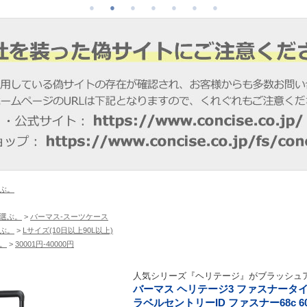
ぶ。
選ぶ。
>
バーマス-スーツケース
ぶ。
>
Lサイズ(10日以上90L以上)
。
>
30001円-40000円
人気シリーズ『ヘリテージ』がブラッシュア
バーマス ヘリテージ3 ファスナータイプ
ラベルセントリーID ファスナー68c 6054