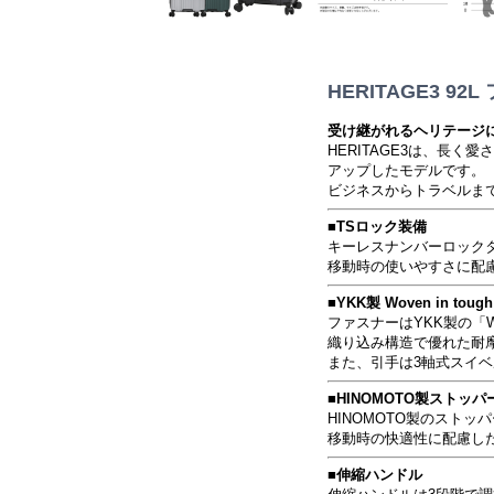
HERITAGE3 
受け継がれるヘリテージ
HERITAGE3は、長
アップしたモデルです。
ビジネスからトラベルま
■TSロック装備
キーレスナンバーロック
移動時の使いやすさに配
■YKK製 Woven in tough 
ファスナーはYKK製の「Wove
織り込み構造で優れた耐
また、引手は3軸式スイ
■HINOMOTO製ストッ
HINOMOTO製のストッ
移動時の快適性に配慮し
■伸縮ハンドル