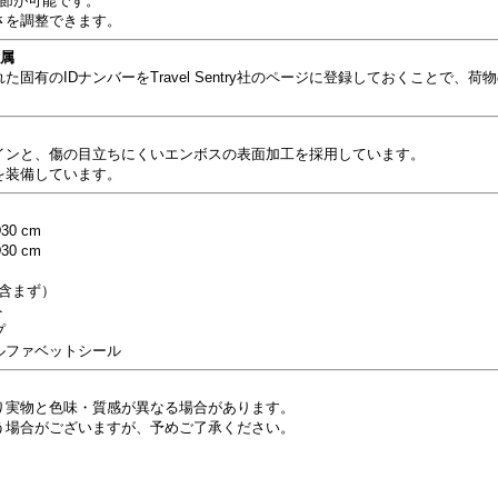
調節が可能です。
さを調整できます。
付属
固有のIDナンバーをTravel Sentry社のページに登録しておくことで、
インと、傷の目立ちにくいエンボスの表面加工を採用しています。
を装備しています。
30 cm
30 cm
品含まず）
ト
プ
ルファベットシール
り実物と色味・質感が異なる場合があります。
う場合がございますが、予めご了承ください。