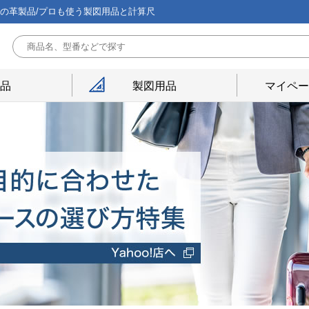
能の革製品/プロも使う製図用品と計算尺
用品
製図用品
マイペー