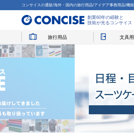
コンサイスの通販/海外・国内の旅行用品/アイデア事務用品/機
創業60年の経験と
技術が光るコンサイス
旅行用品
文具