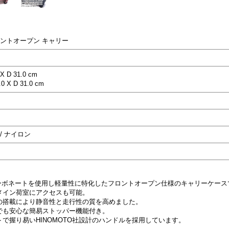
ロントオープン キャリー
X D 31.0 cm
0 X D 31.0 cm
/ ナイロン
カーボネートを使用し軽量性に特化したフロントオープン仕様のキャリーケース
メイン荷室にアクセスも可能。
の搭載により静音性と走行性の質を高めました。
でも安心な簡易ストッパー機能付き。
で握り易いHINOMOTO社設計のハンドルを採用しています。