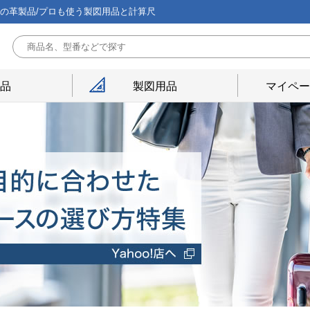
能の革製品/プロも使う製図用品と計算尺
用品
製図用品
マイペー