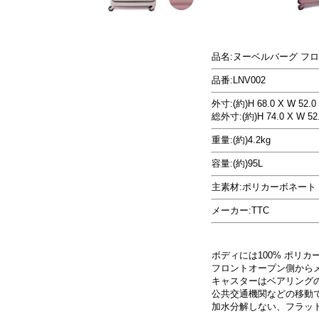
品名:ヌーベルバーグ フ
品番:LNV002
外寸:(約)H 68.0 X W 52.0 
総外寸:(約)H 74.0 X W 52.
重量:(約)4.2kg
容量:(約)95L
主素材:ポリカーボネート 
メーカー:TTC
ボディには100% ポリ
フロントオープン側から
キャスターはベアリング
公共交通機関などの移動
加水分解しない、フラット