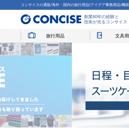
コンサイスの通販/海外・国内の旅行用品/アイデア事務用品/機
創業60年の経験と
技術が光るコンサイス
旅行用品
文具