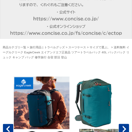
商品カテゴリ一覧
>
旅行用品 | トラベルグッズ
>
スーツケース
>
サイズで選ぶ。
> 送料無料 イ
ーグルクリーク EagleCreek エイアンドエフ正規品 ツアートラベルパック 40L バックパック リ
ュック キャンプ バッグ 修学旅行 合宿 部活 登山