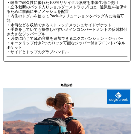
・軽量で耐久性に優れた100％リサイクル素材を本体生地に使用
・立体裁断のパッド入りショルダーストラップには、通気性を確保す
るために前面にモノメッシュを配置
・内側のトグルを使ってPack-Itソリューションをバッグ内に装着可
能
・水筒などを収納できるストレッチメッシュサイドポケット
・手袋をしていても操作しやすいメインコンパートメントの反射材付
き大きなジッパープル
・必要に応じて5Lの容量を追加できるエクスパンション・ジッパー
・キークリップ付き2つのロック可能なジッパー付きフロントパネル
ポケット
・サイドとトップのグラブハンドル
商品説明