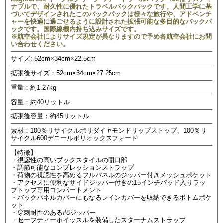
ナブルで、耐久性に優れたトラベルバックパックです。人間工学に基
づいてデザインされたこのバックパックは様々な旅行や、アドベンチ
ャーを快適に過ごせるように設計された拡張可能な多目的なバックパ
ックです。国際線機内持ち込みサイズです。
※航空会社によりサイズ規定が異なりますので予め各航空会社にお問
い合わせください。
サイズ: 52cm×34cm×22.5cm
拡張後サイズ：52cm×34cm×27.25cm
重量：約1.27kg
容量：約40リットル
拡張後容量：約45リットル
素材：100％リサイクルポリダイヤモンドリップストップ、100％リ
サイクル600デニールポリオックスフォード
【特徴】
・視認性の高いブックスタイルの開口部
・調節可能なコンプレッションストラップ
・荷物の視認性を高めるフルパネルのジッパー付きメッシュポケット
・アクセスに便利なサイドジッパー付きの15インチパッド入りラッ
プトップ専用コンパートメント
・バックパネルカバーにもなるレインカバーを収納できるボトムポケ
ット
・穿刺耐性のある#8ジッパー
・セーフティーホイッスルを装備したスターナムストラップ