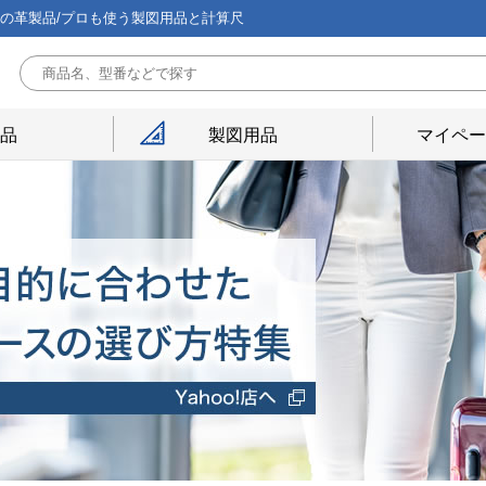
能の革製品/プロも使う製図用品と計算尺
用品
製図用品
マイペー