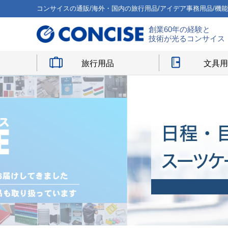
コンサイスの通販/海外・国内の旅行用品/アイデア事務用品/機
創業60年の経験と
技術が光るコンサイス
旅行用品
文具