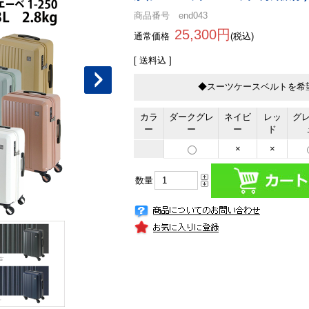
商品番号 end043
25,300円
通常価格
(税込)
[ 送料込 ]
◆スーツケースベルトを希
カラ
ダークグレ
ネイビ
レッ
グ
ー
ー
ー
ド
×
×
数量