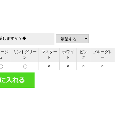
望しますか？◆
レージ
ミントグリー
マスター
ホワイ
ピン
ブルーグレ
ュ
ン
ド
ト
ク
ー
×
×
×
×