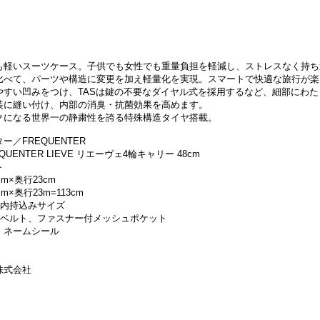
も軽いスーツケース。子供でも女性でも重量負担を軽減し、ストレスなく持ち
比べて、パーツや構造に変更を加え軽量化を実現。スマートで快適な旅行が楽
やすい凹みをつけ、TASは鍵の不要なダイヤル式を採用するなど、細部にわた
装に縫い付け、内部の消臭・抗菌効果を高めます。
クになる世界一の静粛性を誇る特殊構造タイヤ搭載。
／FREQUENTER
QUENTER LIEVE リエーヴェ4輪キャリー 48cm
ト
m×奥行23cm
m×奥行23m=113cm
機内持込みサイズ
 Xベルト、ファスナー付メッシュポケット
、ネームシール
株式会社