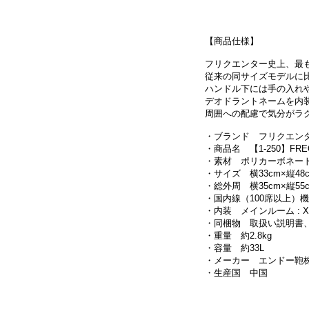
【商品仕様】
フリクエンター史上、最
従来の同サイズモデルに
ハンドル下には手の入れ
デオドラントネームを内
周囲への配慮で気分がラ
・ブランド フリクエンター
・商品名 【1-250】FRE
・素材 ポリカーボネー
・サイズ 横33cm×縦48c
・総外周 横35cm×縦55c
・国内線（100席以上）
・内装 メインルーム :
・同梱物 取扱い説明書
・重量 約2.8kg
・容量 約33L
・メーカー エンドー鞄
・生産国 中国