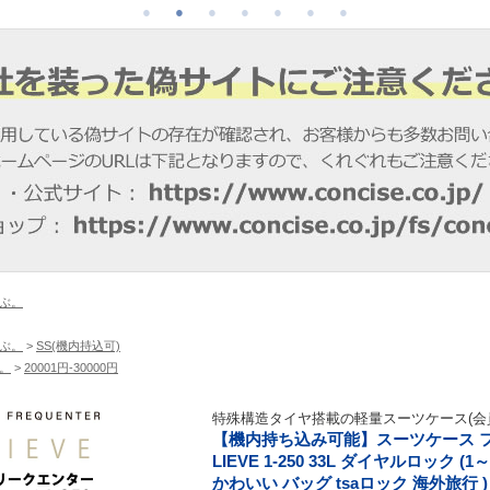
ぶ。
ぶ。
>
SS(機内持込可)
。
>
20001円-30000円
特殊構造タイヤ搭載の軽量スーツケース(会
【機内持ち込み可能】スーツケース フリ
LIEVE 1-250 33L ダイヤルロッ
かわいい バッグ tsaロック 海外旅行 )