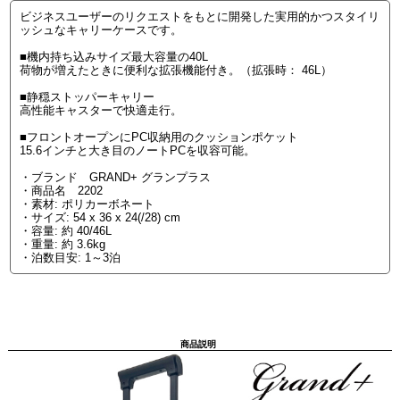
ビジネスユーザーのリクエストをもとに開発した実用的かつスタイリ
ッシュなキャリーケースです。
■機内持ち込みサイズ最大容量の40L
荷物が増えたときに便利な拡張機能付き。（拡張時： 46L）
■静穏ストッパーキャリー
高性能キャスターで快適走行。
■フロントオープンにPC収納用のクッションポケット
15.6インチと大き目のノートPCを収容可能。
・ブランド GRAND+ グランプラス
・商品名 2202
・素材: ポリカーボネート
・サイズ: 54 x 36 x 24(/28) cm
・容量: 約 40/46L
・重量: 約 3.6kg
・泊数目安: 1～3泊
商品説明