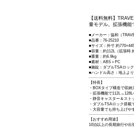
【送料無料】TRAVE
量モデル。拡張機能で
■メーカー：協和（TRAVE
■品番：76-25210
■サイズ：外寸 約770×445×3
■容量：約112L（拡張時 約
■重量：約6.9kg
■素材：ABS＋PC
■施錠：ダブルTSAロッ
■ハンドル高さ：地上より100
【特長】
・BOXタイプ構造で収納
・拡張機能で112L→12
・静音キャスター＆スト
・ダブルTSAロック搭載
・大容量でも持ち上げや
【おすすめ用途】
10泊以上の長期旅行や出