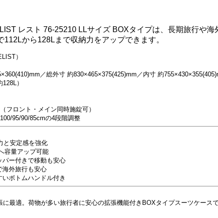
LIST レスト 76-25210 LLサイズ BOXタイプは、長期旅行
112Lから128Lまで収納力をアップできます。
LIST）
60(410)mm／総外寸 約830×465×375(425)mm／内寸 約755×430×355(405
128L）
ク（フロント・メイン同時施錠可）
/95/90/85cmの4段階調整
力と安定感を強化
8Lへ容量アップ可能
ッパー付きで移動も安心
で海外旅行も安心
すいボトムハンドル付き
張に最適。荷物が多い旅行者に安心の拡張機能付きBOXタイプスーツケース