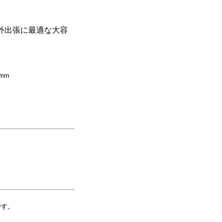
や海外出張に最適な大容
)mm
です。