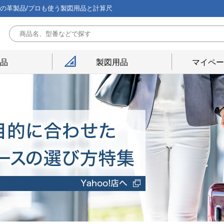
能の革製品/プロも使う製図用品と計算尺
用品
製図用品
マイペー