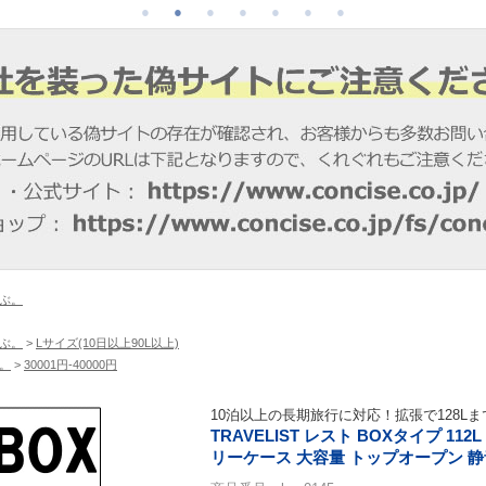
ぶ。
ぶ。
>
Lサイズ(10日以上90L以上)
。
>
30001円-40000円
10泊以上の長期旅行に対応！拡張で128L
TRAVELIST レスト BOXタイプ 112
リーケース 大容量 トップオープン 