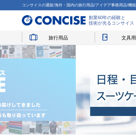
コンサイスの通販/海外・国内の旅行用品/アイデア事務用品/機
創業60年の経験と
技術が光るコンサイス
旅行用品
文具