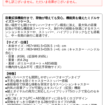
申し訳ございません。ただいま在庫がございません。
容量拡張機能付きで、荷物が増えても安心。機能美を備えたミドルサ
イズスーツケース。
狭い場所でも開けやすいハーフオープン構造に加え、最大9Lの容量
拡張が可能な機能派スーツケース。旅行中の移動を快適にするサスペ
ンションキャスターや、ストッパー、ハイブリッドロックなども搭載
し、中～長期の旅行に最適です。
【サイズ・仕様】
・本体サイズ：H57×W41.5×D26.5（+4）cm
・外寸サイズ：H63×W43.5×D26.5（+4）cm（キャスター・ハンドル
含む）
・容量：約56L（拡張時 約65L）
・重量：約4.2kg
・素材：ポリカーボネート＋ABS樹脂
※機内持ち込み不可（受託手荷物サイズ）
【特徴】
●狭いスペースでも開閉しやすいハーフオープンタイプ
●不意な動きを防ぐキャスターストッパー搭載
●振動吸収で快適な移動を実現するサスペンションキャスター
●約9Lの容量アップが可能なエキスパンド（拡張）機能
●鍵とダイヤルの両方に対応したハイブリッドTSロックで安心のセキ
ュリティ
●傷に強くタフなPC＋ABS製ボディに目を引くロゴデザイン
●荷物をすっきり収納できる2枚仕切りタイプの内装