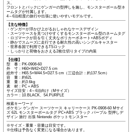
ス。
フロントとバックにゲンガーの型押しを施し、モンスターボール型ネ
ームタグが付属します。
4～6泊程度の旅行や出張に使いやすいモデルです。
【主な特徴】
・ゲンガーが浮かび上がるおしゃれなケースデザイン
・スーツケースを見つけやすくするモンスターボール型のネームタグ
・ロゴマークが目を引く丈夫なポリカーボネート+ABSボディ
・静かでスムーズに走行できる耐久性の高いシングルキャスター
・世界各国で利用できるTSロック
・しっかりと荷物をおさえる2枚仕切りタイプの内装
【仕様】
型 番：PK-0908-60
外 寸：H60×W42×D27.5 cm
総外寸：H65.5×W44.5×D27.5 cm（三辺合計：約137.5cm）
容 量：約62L
重 量：約3.6kg
素 材：PC＋ABS
サイズ目安：4～6泊向け（Mサイズ）
カラー：10.BLACK、54.PURPLE
検索キーワード
ポケモン ゲンガー スーツケース キャリーケース PK-0908-60 Mサイ
ズ 62L モンスターボールタグ PC+ABS ブラック パープル 型押しデ
ザイン 旅行 出張 Nintendo ポケットモンスター
※サイズ・重量・容量は目安です。
※仕様は予告なく変更になる場合があります。