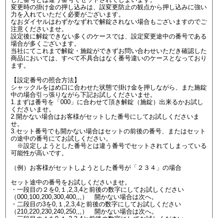
変更時の掛け金の押し込みは、誤変更防止の観点から押し込みに強い
力を入れていただく必要がございます。
なおダイヤルはわずかなずれで解錠されない場合もございますのでご
注意くださいませ。
設定後に解錠できない多くのケースでは、設定変更途中の番号である
場合が多くございます。
当社にてこれまで解錠・施錠ができずお問い合わせいただき確認した
商品においては、すべて不具合はなく番号違いのケースとなっており
ます。
【設定番号の照合方法】
シャックルをはめ口に合わせた状態で掛け金を押しながら、また施錠
中の場合引っ張りながら下記お試しくださいませ。
1.まずは番号を「000」に合わせて頂き解錠（施錠）出来るかお試し
くださいませ。
2.開かない場合はお客様がセットした番号にしてお試しくださいま
せ。
3.セット番号でも開かない場合はセットの前後の番号、またはセット
の途中の番号にてお試しください。
※設定しようとした番号とは違う番号でセットされてしまっている
可能性が高いです。
（例）お客様がセットしようとした番号が「２３４」の場合
セット途中の番号をお試しくださいませ。
・一段目の２を0,１,2,3,4と前後の数字にしてお試しください
（000,100,200,300,400,,,） 開かない場合は次へ。
・二段目の3を0,１,2,3,4と前後の数字にしてお試しください
（210,220,230,240,250,,,） 開かない場合は次へ。