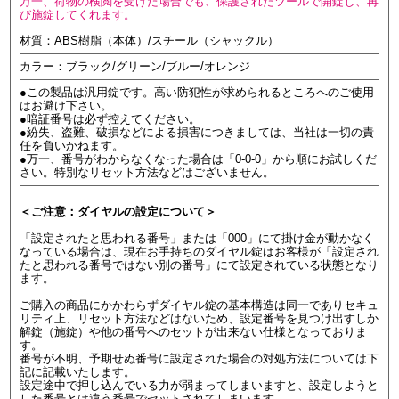
万一、荷物の検閲を受けた場合でも、保護されたツールで開錠し、再
び施錠してくれます。
材質：ABS樹脂（本体）/スチール（シャックル）
カラー：ブラック/グリーン/ブルー/オレンジ
●この製品は汎用錠です。高い防犯性が求められるところへのご使用
はお避け下さい。
●暗証番号は必ず控えてください。
●紛失、盗難、破損などによる損害につきましては、当社は一切の責
任を負いかねます。
●万一、番号がわからなくなった場合は「0-0-0」から順にお試しくだ
さい。特別なリセット方法などはございません。
＜ご注意：ダイヤルの設定について＞
「設定されたと思われる番号」または「000」にて掛け金が動かなく
なっている場合は、現在お手持ちのダイヤル錠はお客様が「設定され
たと思われる番号ではない別の番号」にて設定されている状態となり
ます。
ご購入の商品にかかわらずダイヤル錠の基本構造は同一でありセキュ
リティ上、リセット方法などはないため、設定番号を見つけ出すしか
解錠（施錠）や他の番号へのセットが出来ない仕様となっておりま
す。
番号が不明、予期せぬ番号に設定された場合の対処方法については下
記に記載いたします。
設定途中で押し込んでいる力が弱まってしまいますと、設定しようと
した番号とは違う番号でセットされてしまいます。