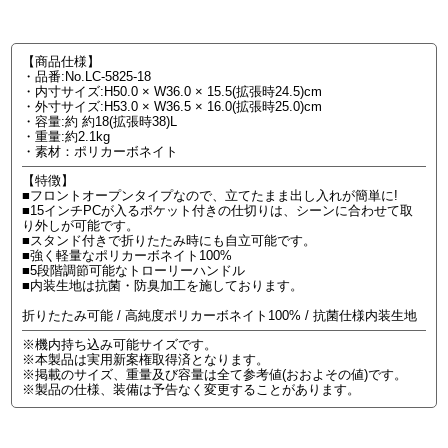
【商品仕様】
・品番:No.LC-5825-18
・内寸サイズ:H50.0 × W36.0 × 15.5(拡張時24.5)cm
・外寸サイズ:H53.0 × W36.5 × 16.0(拡張時25.0)cm
・容量:約 約18(拡張時38)L
・重量:約2.1kg
・素材：ポリカーボネイト
【特徴】
■フロントオープンタイプなので、立てたまま出し入れが簡単に!
■15インチPCが入るポケット付きの仕切りは、シーンに合わせて取
り外しが可能です。
■スタンド付きで折りたたみ時にも自立可能です。
■強く軽量なポリカーボネイト100%
■5段階調節可能なトローリーハンドル
■内装生地は抗菌・防臭加工を施しております。
折りたたみ可能 / 高純度ポリカーボネイト100% / 抗菌仕様内装生地
※機内持ち込み可能サイズです。
※本製品は実用新案権取得済となります。
※掲載のサイズ、重量及び容量は全て参考値(おおよその値)です。
※製品の仕様、装備は予告なく変更することがあります。