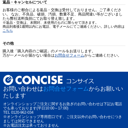
返品・キャンセルについて
お客様のご都合による返品・交換は受付しておりません。ご了承くださ
い。 なお、不良品、破損、汚損、数量不足、商品間違い等がございまし
たら弊社送料負担にてお取り替え致します。
※返品・交換は、未開封、未使用のものに限らせて頂きます。
商品到着後1週間以内にお電話、電子メールにてご連絡ください。詳しい内容は
こちら
その他
購入後「購入内容のご確認」のメールをお送りします。
万が一メールが届かない場合は
お問合せフォーム
からご連絡ください。
お問い合わせは
お問合せフォーム
からお願いい
たします
オンラインショップご注文に関するお急ぎのお問い合わせは下記お電話
でも承っております(平日10:00～17:00)
TEL 0120-962-034
※オンラインショップ専用窓口です、ご注文以外のお問い合わせにつき
ましては対応できません
※お電話注文は承っておりません