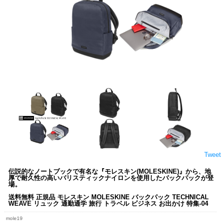
Tweet
伝説的なノートブックで有名な『モレスキン(MOLESKINE)』から、地
厚で耐久性の高いバリスティックナイロンを使用したバックパックが登
場。
送料無料 正規品 モレスキン MOLESKINE バックパック TECHNICAL
WEAVE リュック 通勤通学 旅行 トラベル ビジネス お出かけ 特集-04
mole19