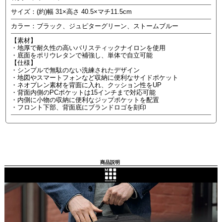
サイズ：(約)幅 31×高さ 40.5×マチ11.5cm
カラー：ブラック、ジュピターグリーン、ストームブルー
【素材】
・地厚で耐久性の高いバリスティックナイロンを使用
・底面をポリウレタンで補強し、単体で自立可能
【仕様】
・シンプルで無駄のない洗練されたデザイン
・地図やスマートフォンなど収納に便利なサイドポケット
・ネオプレン素材を背面に入れ、クッション性をUP
・背面内側のPCポケットは15インチまで対応可能
・内側に小物の収納に便利なジップポケットを配置
・フロント下部、背面底にブランドロゴを刻印
商品説明