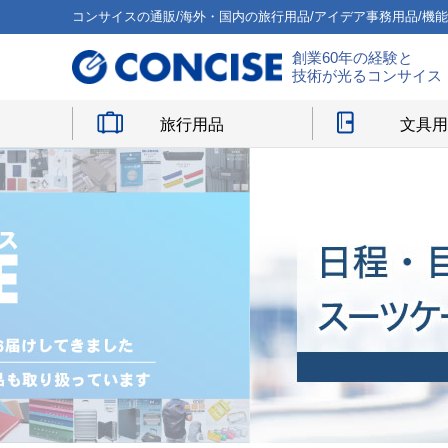
コンサイスの通販/海外・国内の旅行用品/アイデア事務用品/機
創業60年の経験と
技術が光るコンサイス
旅行用品
文具