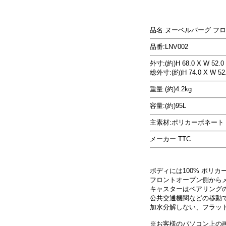
品名:ヌーベルバーグ フ
品番:LNV002
外寸:(約)H 68.0 X W 52.0 
総外寸:(約)H 74.0 X W 52.
重量:(約)4.2kg
容量:(約)95L
主素材:ポリカーボネート 
メーカー:TTC
ボディには100% ポリ
フロントオープン側から
キャスターはベアリング
公共交通機関などの移動
加水分解しない、フラット
※お客様のパソコン上の