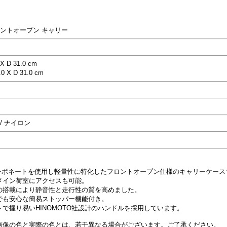
ロントオープン キャリー
X D 31.0 cm
0 X D 31.0 cm
/ ナイロン
カーボネートを使用し軽量性に特化したフロントオープン仕様のキャリーケース
メイン荷室にアクセスも可能。
の搭載により静音性と走行性の質を高めました。
でも安心な簡易ストッパー機能付き。
で握り易いHINOMOTO社設計のハンドルを採用しています。
画像の色と実際の色とは、若干異なる場合がございます。ご了承ください。