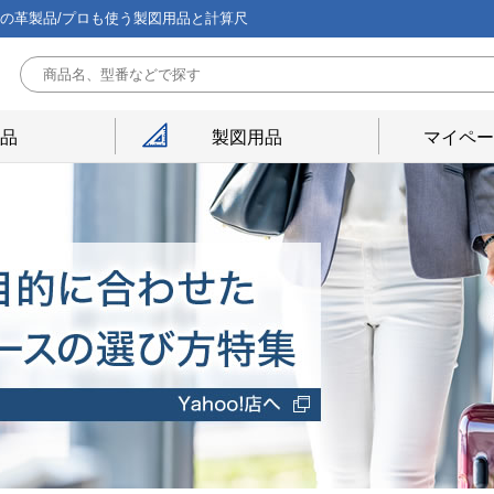
能の革製品/プロも使う製図用品と計算尺
用品
製図用品
マイペー