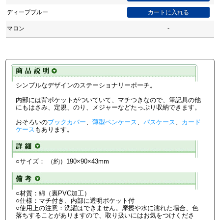
ディープブルー
マロン
-
シンプルなデザインのステーショナリーポーチ。
内部には背ポケットがついていて、マチつきなので、筆記具の他
にもはさみ、定規、のり、メジャーなどたっぷり収納できます。
おそろいの
ブックカバー
、
薄型ペンケース
、
パスケース
、
カード
ケース
もあります。
○サイズ： （約）190×90×43mm
○材質：綿（裏PVC加工）
○仕様：マチ付き、内部に透明ポケット付
○使用上の注意：洗濯はできません。摩擦や水に濡れた場合、色
落ちすることがありますので、取り扱いにはお気をつけくださ