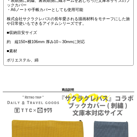
・表紙側に刺繍、裏表紙側に織ネームをあしらった文庫本サイズのブ
ックカバー
・A6ノートや手帳カバーとしても使用可能
株式会社サクラクレパスの長年愛される描画材料をモチーフにした旅
や日常使いもできるアイテムシリーズです。
■収納目安サイズ
約 縦150×横106mm 厚み10～30mmに対応
■素材
ポリエステル、綿
商品説明