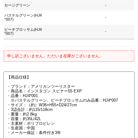
セージグリーン
-
パステルグリーン(HJ4
-
*007)
ピーチブロッサム(HJ4
-
*007)
申し訳ございません。ただいま在庫がございません。
【商品仕様】
・ブランド：アメリカンツーリスター
・商品名：インスタゴン スピナー55 EXP
・品番：HJ4*001
※パステルグリーン、ピーチブロッサムのみ品番：HJ4*007
・サイズ：（約）W36×H55×D24/27cm
・3辺合計：約115/118cm
・重量：約2.8kg
・容量：約35L/42L
・主素材：ポリプロピレン
・生産国：中国
・メーカー保証：条件付き3年