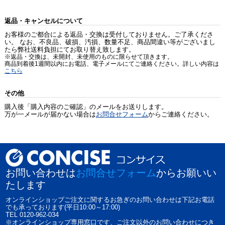
返品・キャンセルについて
お客様のご都合による返品・交換は受付しておりません。ご了承くださ
い。 なお、不良品、破損、汚損、数量不足、商品間違い等がございまし
たら弊社送料負担にてお取り替え致します。
※返品・交換は、未開封、未使用のものに限らせて頂きます。
商品到着後1週間以内にお電話、電子メールにてご連絡ください。詳しい内容は
こちら
その他
購入後「購入内容のご確認」のメールをお送りします。
万が一メールが届かない場合は
お問合せフォーム
からご連絡ください。
お問い合わせは
お問合せフォーム
からお願いい
たします
オンラインショップご注文に関するお急ぎのお問い合わせは下記お電話
でも承っております(平日10:00～17:00)
TEL 0120-962-034
※オンラインショップ専用窓口です、ご注文以外のお問い合わせにつき