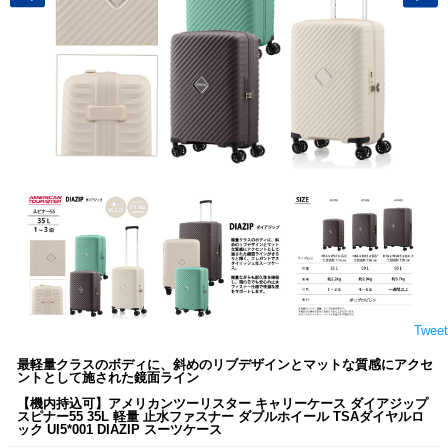
Tweet
最軽量クラスのボディに、斜めのリブデザインとマットな質感にアクセ
ントとして施された鏡面ライン
【機内持込可】アメリカンツーリスター キャリーケース ダイアジップ
スピナー55 35L 軽量 止水ファスナー ダブルホイール TSAダイヤルロ
ック UI5*001 DIAZIP スーツケース