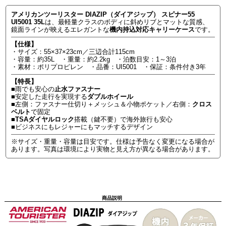
アメリカンツーリスター DIAZIP（ダイアジップ） スピナー55
UI5001 35L
は、最軽量クラスのボディに斜めリブとマットな質感、
鏡面ラインが映えるエレガントな
機内持込対応キャリーケース
です。
【仕様】
・サイズ：55×37×23cm／三辺合計115cm
・容量：約35L ・重量：約2.2kg ・泊数目安：1～3泊
・素材：ポリプロピレン ・品番：UI5001 ・保証：条件付き3年
【特長】
■雨でも安心の
止水ファスナー
■安定した走行を実現する
ダブルホイール
■左側：ファスナー仕切り＋メッシュ＆小物ポケット／右側：
クロス
ベルト
で固定
■
TSAダイヤルロック
搭載（鍵不要）で海外旅行も安心
■ビジネスにもレジャーにもマッチするデザイン
※サイズ・重量・容量は目安です。仕様は予告なく変更になる場合が
あります。写真は環境により実物と見え方が異なる場合があります。
商品説明