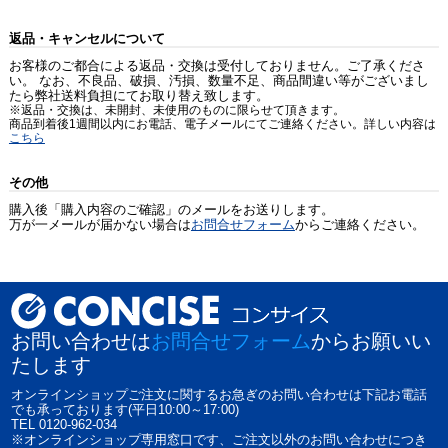
返品・キャンセルについて
お客様のご都合による返品・交換は受付しておりません。ご了承くださ
い。 なお、不良品、破損、汚損、数量不足、商品間違い等がございまし
たら弊社送料負担にてお取り替え致します。
※返品・交換は、未開封、未使用のものに限らせて頂きます。
商品到着後1週間以内にお電話、電子メールにてご連絡ください。詳しい内容は
こちら
その他
購入後「購入内容のご確認」のメールをお送りします。
万が一メールが届かない場合は
お問合せフォーム
からご連絡ください。
お問い合わせは
お問合せフォーム
からお願いい
たします
オンラインショップご注文に関するお急ぎのお問い合わせは下記お電話
でも承っております(平日10:00～17:00)
TEL 0120-962-034
※オンラインショップ専用窓口です、ご注文以外のお問い合わせにつき