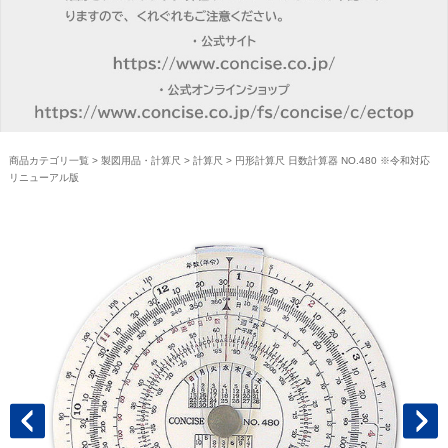
商品カテゴリ一覧
>
製図用品・計算尺
>
計算尺
> 円形計算尺 日数計算器 NO.480 ※令和対応
リニューアル版