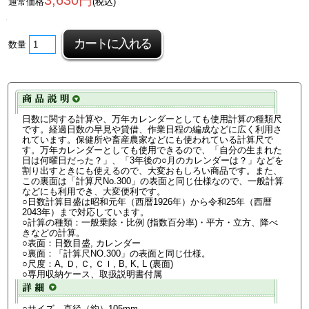
3,630円
通常価格
(税込)
数量
日数に関する計算や、万年カレンダーとしても使用計算の種類尺
です。経過日数の早見や貸借、作業日程の編成などに広く利用さ
れています。保健所や畜産農家などにも使われている計算尺で
す。万年カレンダーとしても使用できるので、「自分の生まれた
日は何曜日だった？」、「3年後の○月のカレンダーは？」などを
割り出すときにも使えるので、大変おもしろい商品です。また、
この裏面は「計算尺No.300」の表面と同じ仕様なので、一般計算
などにも利用でき、大変便利です。
○日数計算目盛は昭和元年（西暦1926年）から令和25年（西暦
2043年）まで対応しています。
○計算の種類：一般乗除・比例 (指数百分率)・平方・立方、降べ
きなどの計算。
○表面：日数目盛, カレンダー
○裏面：「計算尺NO.300」の表面と同じ仕様。
○尺度：A, Ｄ, Ｃ, ＣＩ, B, K, L (裏面)
○専用収納ケース、取扱説明書付属
○サイズ 直径（約）105mm