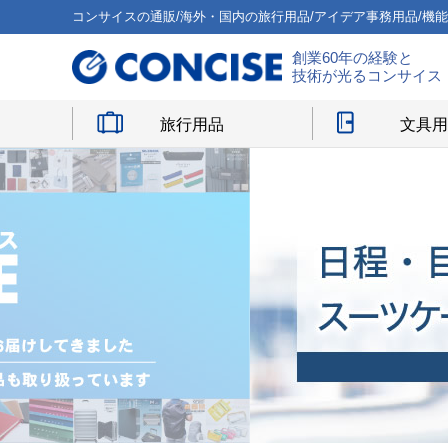
コンサイスの通販/海外・国内の旅行用品/アイデア事務用品/機
創業60年の経験と
技術が光るコンサイス
旅行用品
文具