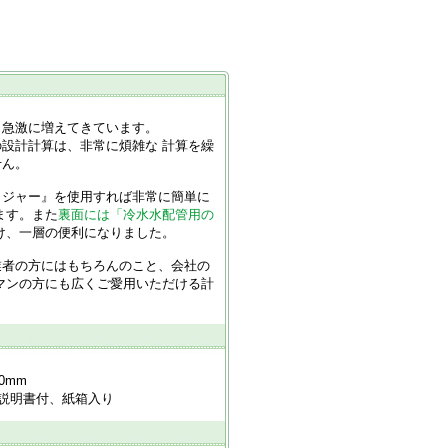
、急激に増えてきています。
設計計算は、非常に煩雑な 計算を繰
せん。
メジャー』を使用すれば非常に簡単に
ます。また
裏面には「冷水水配管用の
け、一層の便利になりました。
業者の方にはもちろんのこと、会社の
マンの方にも広くご愛用いただける計
0mm
説明書付、紙箱入り