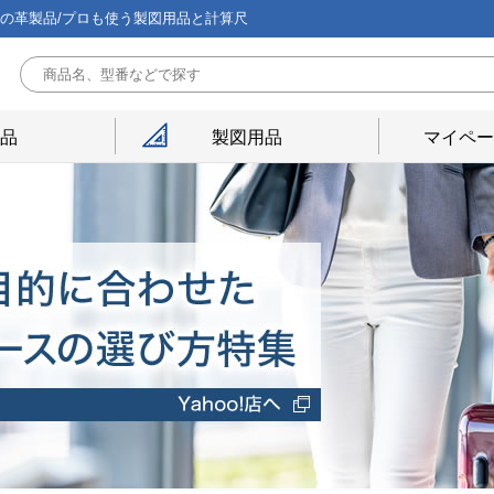
能の革製品/プロも使う製図用品と計算尺
用品
製図用品
マイペー