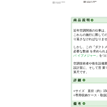
近年空調関係の仕事は
これらの施行に際しての
り返さなければなりま
しかし、この『ダクト
必要な数値 を求められ
パ イプメジャー」
をつ
空調技術者や衛生設備
設計室に、そして営 業
算尺です。
○サイズ 直径（約）15
○専用収納ケース・取扱