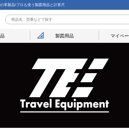
能の革製品/プロも使う製図用品と計算尺
用品
製図用品
マイペー