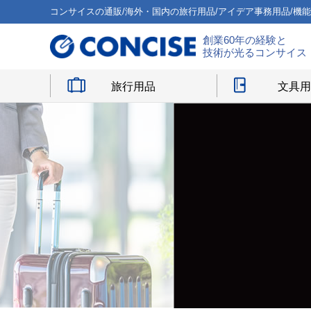
コンサイスの通販/海外・国内の旅行用品/アイデア事務用品/機
創業60年の経験と
技術が光るコンサイス
旅行用品
文具