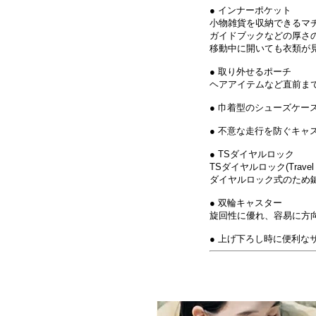
● インナーポケット
小物雑貨を収納できるマ
ガイドブックなどの厚さ
移動中に開いても衣類が
● 取り外せるポーチ
ヘアアイテムなど直前ま
● 巾着型のシューズケー
● 不意な走行を防ぐキャ
● TSダイヤルロック
TSダイヤルロック(Trav
ダイヤルロック式のため
● 双輪キャスター
旋回性に優れ、容易に方
● 上げ下ろし時に便利な