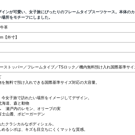
ザインが可愛い、女子旅にぴったりのフレームタイプスーツケース。本体のカ
い場所をモチーフにしました。
／牛革
4cm【外寸】
ーストッパー／フレームタイプ／TSロック／機内無料預け入れ国際基準サイズ(
ズ
荷物を無料で預け入れできる国際基準サイズ対応の大容量。
、今女子旅で訪れたい場所をイメージしてデザイン。
北海道、森と動物
→ 瀬戸内のレモン、オリーブの実
富士山麓、ポピーガーデン
れたクラシカルなボディシェル。
しめるシボは、キズも目立ちにくくマットな質感。