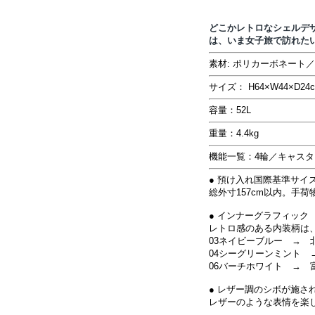
どこかレトロなシェルデ
は、いま女子旅で訪れた
素材: ポリカーボネート
サイズ： H64×W44×D2
容量：52L
重量：4.4kg
機能一覧：4輪／キャスタ
● 預け入れ国際基準サイ
総外寸157cm以内。手
● インナーグラフィック
レトロ感のある内装柄は
03ネイビーブルー → 
04シーグリーンミント 
06バーチホワイト → 
● レザー調のシボが施さ
レザーのような表情を楽