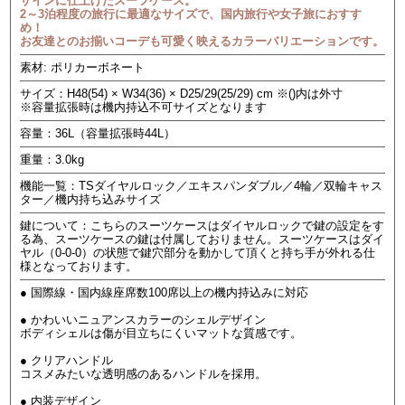
ザインに仕上げたスーツケース。
2～3泊程度の旅行に最適なサイズで、国内旅行や女子旅におすす
め！
お友達とのお揃いコーデも可愛く映えるカラーバリエーションです。
素材: ポリカーボネート
サイズ：H48(54) × W34(36) × D25/29(25/29) cm ※()内は外寸
※容量拡張時は機内持込不可サイズとなります
容量：36L（容量拡張時44L）
重量：3.0kg
機能一覧：TSダイヤルロック／エキスパンダブル／4輪／双輪キャス
ター／機内持ち込みサイズ
鍵について：こちらのスーツケースはダイヤルロックで鍵の設定をす
る為、スーツケースの鍵は付属しておりません。スーツケースはダイ
ヤル（0-0-0）の状態で鍵穴部分を動かして頂くと持ち手が外れる仕
様となっております。
● 国際線・国内線座席数100席以上の機内持込みに対応
● かわいいニュアンスカラーのシェルデザイン
ボディシェルは傷が目立ちにくいマットな質感です。
● クリアハンドル
コスメみたいな透明感のあるハンドルを採用。
● 内装デザイン