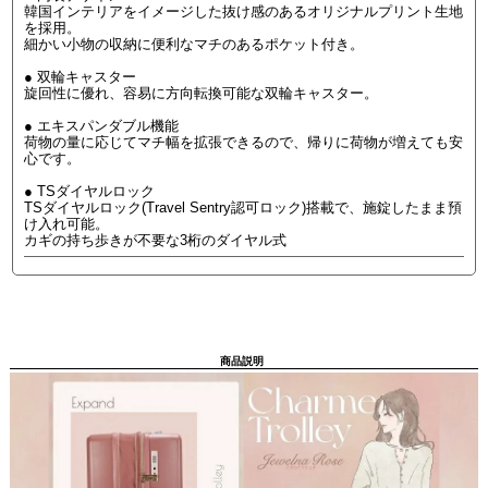
韓国インテリアをイメージした抜け感のあるオリジナルプリント生地
を採用。
細かい小物の収納に便利なマチのあるポケット付き。
● 双輪キャスター
旋回性に優れ、容易に方向転換可能な双輪キャスター。
● エキスパンダブル機能
荷物の量に応じてマチ幅を拡張できるので、帰りに荷物が増えても安
心です。
● TSダイヤルロック
TSダイヤルロック(Travel Sentry認可ロック)搭載で、施錠したまま預
け入れ可能。
カギの持ち歩きが不要な3桁のダイヤル式
商品説明