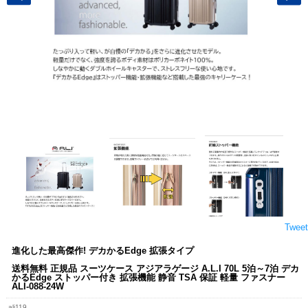
Tweet
進化した最高傑作! デカかるEdge 拡張タイプ
送料無料 正規品 スーツケース アジアラゲージ A.L.I 70L 5泊～7泊 デカ
かるEdge ストッパー付き 拡張機能 静音 TSA 保証 軽量 ファスナー
ALI-088-24W
ali119