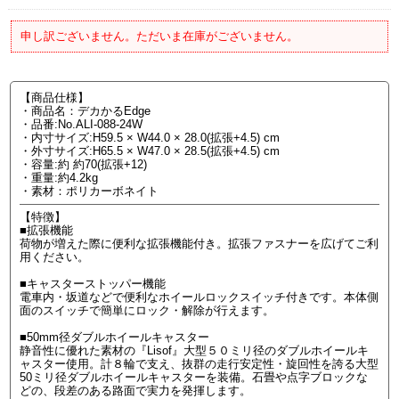
申し訳ございません。ただいま在庫がございません。
【商品仕様】
・商品名：デカかるEdge
・品番:No.ALI-088-24W
・内寸サイズ:H59.5 × W44.0 × 28.0(拡張+4.5) cm
・外寸サイズ:H65.5 × W47.0 × 28.5(拡張+4.5) cm
・容量:約 約70(拡張+12)
・重量:約4.2kg
・素材：ポリカーボネイト
【特徴】
■拡張機能
荷物が増えた際に便利な拡張機能付き。拡張ファスナーを広げてご利
用ください。
■キャスターストッパー機能
電車内・坂道などで便利なホイールロックスイッチ付きです。本体側
面のスイッチで簡単にロック・解除が行えます。
■50mm径ダブルホイールキャスター
静音性に優れた素材の『Lisof』大型５０ミリ径のダブルホイールキ
ャスター使用。計８輪で支え、抜群の走行安定性・旋回性を誇る大型
50ミリ径ダブルホイールキャスターを装備。石畳や点字ブロックな
どの、段差のある路面で実力を発揮します。