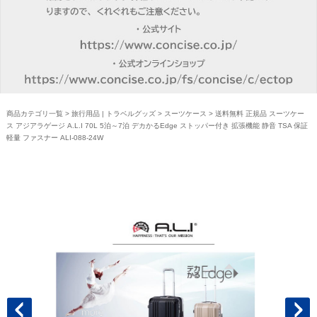
商品カテゴリ一覧
>
旅行用品 | トラベルグッズ
>
スーツケース
> 送料無料 正規品 スーツケー
ス アジアラゲージ A.L.I 70L 5泊～7泊 デカかるEdge ストッパー付き 拡張機能 静音 TSA 保証
軽量 ファスナー ALI-088-24W