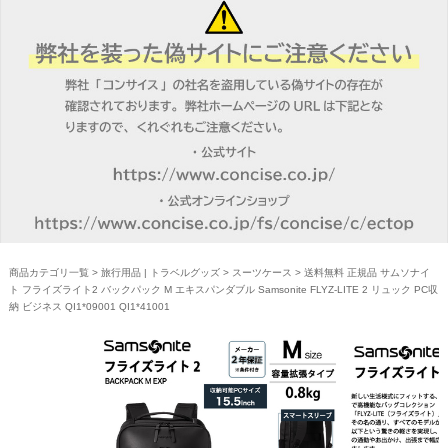
商品カテゴリ一覧
>
旅行用品 | トラベルグッズ
>
スーツケース
> 送料無料 正規品 サムソナイ
ト フライズライト2 バックパック M エキスパンダブル Samsonite FLYZ-LITE 2 リュック PC収
納 ビジネス QI1*09001 QI1*41001