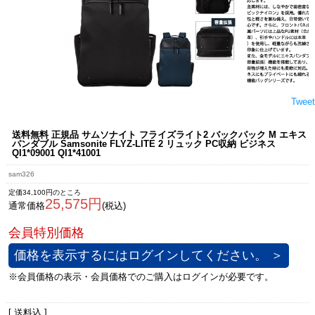
Tweet
送料無料 正規品 サムソナイト フライズライト2 バックパック M エキス
パンダブル Samsonite FLYZ-LITE 2 リュック PC収納 ビジネス
QI1*09001 QI1*41001
sam326
定価34,100円のところ
25,575円
通常価格
(税込)
価格を表示するにはログインしてください。 ＞
[ 送料込 ]