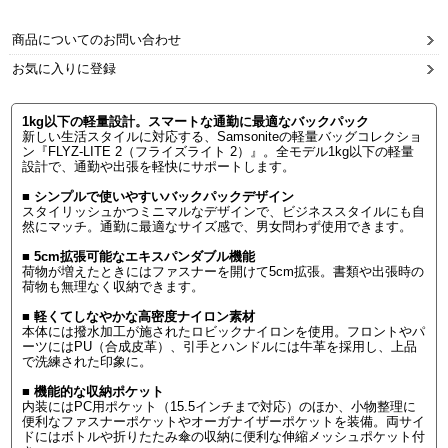
商品についてのお問い合わせ
お気に入りに登録
1kg以下の軽量設計。スマートな通勤に最適なバックパック
新しい生活スタイルに対応する、Samsoniteの軽量バッグコレクショ
ン『FLYZ-LITE 2（フライズライト 2）』。全モデル1kg以下の軽量
設計で、通勤や出張を軽快にサポートします。
■ シンプルで使いやすいバックパックデザイン
スタイリッシュかつミニマルなデザインで、ビジネススタイルにも自
然にマッチ。通勤に最適なサイズ感で、男女問わず使用できます。
■ 5cm拡張可能なエキスパンダブル機能
荷物が増えたときにはファスナーを開けて5cm拡張。書類や出張時の
荷物も無理なく収納できます。
■ 軽くてしなやかな高密度ナイロン素材
本体には撥水加工が施されたロビックナイロンを使用。フロントやパ
ーツにはPU（合成皮革）、引手とハンドルには牛革を採用し、上品
で洗練された印象に。
■ 機能的な収納ポケット
内装にはPC用ポケット（15.5インチまで対応）のほか、小物整理に
便利なファスナーポケットやオーガナイザーポケットを装備。両サイ
ドにはボトルや折りたたみ傘の収納に便利な伸縮メッシュポケット付