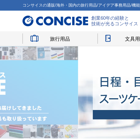
コンサイスの通販/海外・国内の旅行用品/アイデア事務用品/機
創業60年の経験と
技術が光るコンサイス
旅行用品
文具