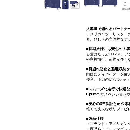
大容量で頼れるパートナ
アメリカンツーリスターの
介。ひし形の立体的なデ
■長期旅行にも安心の大
容量はたっぷり123L。
や家族旅行、荷物が多く
■荷崩れ防止と整理収納
両面にディバイダーを備
便利。下部のU字ポケッ
■スムーズな走行で快適
Optimovサスペンシ
■安心の3年保証と耐久素
軽くて丈夫なポリプロピ
■製品仕様
・ブランド：アメリカン
・商品名：インスタゴンス