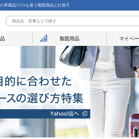
能の革製品/プロも使う製図用品と計算尺
用品
製図用品
マイペー