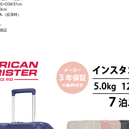
×D34/37cm
3cm
9L（拡張時）
ン
保証