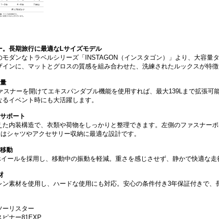
ー。長期旅行に最適なLサイズモデル
モダンなトラベルシリーズ「INSTAGON（インスタゴン）」より、大容量タ
ザインに、マットとグロスの質感を組み合わせた、洗練されたルックスが特徴
容量
ファスナーを開けてエキスパンダブル機能を使用すれば、最大139Lまで拡張可
なるイベント時にも大活躍します。
をサポート
えた内装構造で、衣類や荷物をしっかりと整理できます。左側のファスナーポ
トはシャツやアクセサリー収納に最適な設計です。
な移動
ョンホイールを採用し、移動中の振動を軽減。重さを感じさせず、静かで快適な
材
レン素材を使用し、ハードな使用にも対応。安心の条件付き3年保証付きで、
ツーリスター
ピナー81EXP