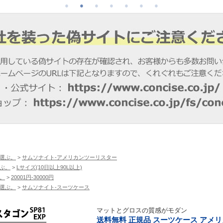
選ぶ。
>
サムソナイト-アメリカンツーリスター
ぶ。
>
Lサイズ(10日以上90L以上)
。
>
20001円-30000円
選ぶ。
>
サムソナイト-スーツケース
マットとグロスの質感がモダン
送料無料 正規品 スーツケース アメ