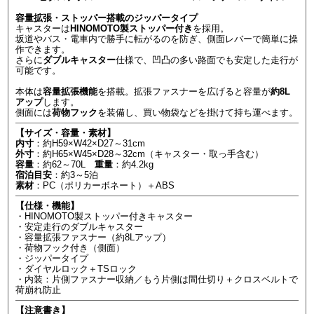
容量拡張・ストッパー搭載のジッパータイプ
キャスターは
HINOMOTO製ストッパー付き
を採用。
坂道やバス・電車内で勝手に転がるのを防ぎ、側面レバーで簡単に操
作できます。
さらに
ダブルキャスター
仕様で、凹凸の多い路面でも安定した走行が
可能です。
本体は
容量拡張機能
を搭載。拡張ファスナーを広げると容量が
約8L
アップ
します。
側面には
荷物フック
を装備し、買い物袋などを掛けて持ち運べます。
【サイズ・容量・素材】
内寸
：約H59×W42×D27～31cm
外寸
：約H65×W45×D28～32cm（キャスター・取っ手含む）
容量
：約62～70L
重量
：約4.2kg
宿泊目安
：約3～5泊
素材
：PC（ポリカーボネート）＋ABS
【仕様・機能】
・HINOMOTO製ストッパー付きキャスター
・安定走行のダブルキャスター
・容量拡張ファスナー（約8Lアップ）
・荷物フック付き（側面）
・ジッパータイプ
・ダイヤルロック＋TSロック
・内装：片側ファスナー収納／もう片側は間仕切り＋クロスベルトで
荷崩れ防止
【注意書き】