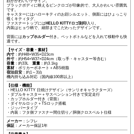
顔がかわいいデザイン。
ブラックボディに映えるピンクロゴが印象的で、大人かわいい雰囲気
です。
キャスターにはハローキティのお顔シルエット、側面にはひょっこり
覗くキティタグ、
ファスナートップには
HELLO KITTYロゴ刻印
入り。
内装はヒョウ柄で、細部までこだわったデザインです。
背面には
カップホルダー
付き。ペットボトルなどを入れて移動中も快
適です。
【サイズ・容量・素材】
内寸
：約H48×W35×D23cm
外寸
：約H54×W37×D24cm（取っ手・キャスター等含む）
容量
：約33L
重量
：約3.1kg
素材
：ポリカーボネート＋ABS樹脂
宿泊目安
：約1～3泊
機内持ち込み対応（国内線100席以上）
【仕様・機能】
・HELLO KITTY 日焼けデザイン（サンリオキャラクターズ）
・ダブルキャスター＋サスペンション付きで安定走行
・カップホルダー付き（背面）
・ダイヤルロック＋TSロック搭載
・ジッパータイプ
・内装：フタ側ファスナー間仕切り／胴側クロスベルト仕様
メーカー
：シフレ
保証
：メーカー保証1年