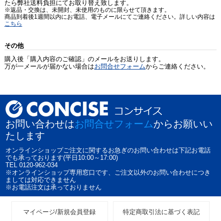
たら弊社送料負担にてお取り替え致します。
※返品・交換は、未開封、未使用のものに限らせて頂きます。
商品到着後1週間以内にお電話、電子メールにてご連絡ください。詳しい内容は
こちら
その他
購入後「購入内容のご確認」のメールをお送りします。
万が一メールが届かない場合は
お問合せフォーム
からご連絡ください。
お問い合わせは
お問合せフォーム
からお願いい
たします
オンラインショップご注文に関するお急ぎのお問い合わせは下記お電話
でも承っております(平日10:00～17:00)
TEL 0120-962-034
※オンラインショップ専用窓口です、ご注文以外のお問い合わせにつき
ましては対応できません
※お電話注文は承っておりません
マイページ/新規会員登録
特定商取引法に基づく表記