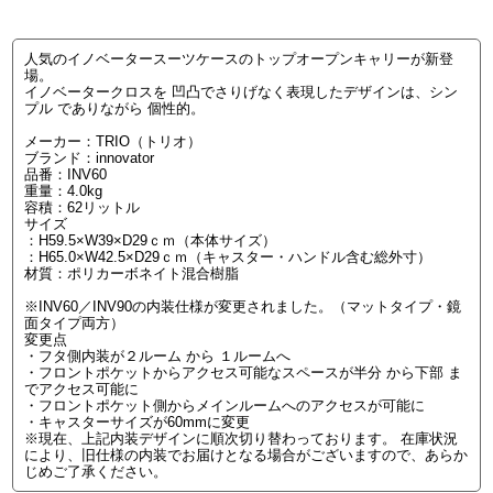
人気のイノベータースーツケースのトップオープンキャリーが新登
場。
イノベータークロスを 凹凸でさりげなく表現したデザインは、シン
プル でありながら 個性的。
メーカー：TRIO（トリオ）
ブランド：innovator
品番：INV60
重量：4.0kg
容積：62リットル
サイズ
：H59.5×W39×D29ｃｍ（本体サイズ）
：H65.0×W42.5×D29ｃｍ（キャスター・ハンドル含む総外寸）
材質：ポリカーボネイト混合樹脂
※INV60／INV90の内装仕様が変更されました。（マットタイプ・鏡
面タイプ両方）
変更点
・フタ側内装が２ルーム から １ルームへ
・フロントポケットからアクセス可能なスペースが半分 から下部 ま
でアクセス可能に
・フロントポケット側からメインルームへのアクセスが可能に
・キャスターサイズが60mmに変更
※現在、上記内装デザインに順次切り替わっております。 在庫状況
により、旧仕様の内装でお届けとなる場合がございますので、あらか
じめご了承ください。