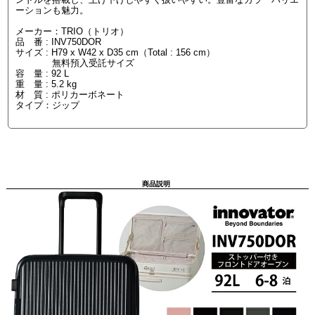
ーションも魅力。
メーカー：TRIO（トリオ）
品 番 : INV750DOR
サイズ : H79 x W42 x D35 cm（Total : 156 cm）
無料預入受託サイズ
容 量 : 92 L
重 量 : 5.2 kg
材 質 : ポリカーボネート
タイプ：ジップ
商品説明